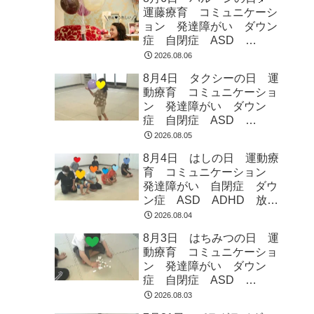
運藤療育 コミュニケーシ
ョン 発達障がい ダウン
症 自閉症 ASD
ADHD 児童発達支援 放
2026.08.06
課後等デイサービス 常総
8月4日 タクシーの日 運
市 つくばみらい市 坂東
動療育 コミュニケーショ
市 守谷市
ン 発達障がい ダウン
症 自閉症 ASD
ADHD 児童発達支援 放
2026.08.05
課後等デイサービス 常総
8月4日 はしの日 運動療
市 つくばみらい市 坂東
育 コミュニケーション
市 守谷市
発達障がい 自閉症 ダウ
ン症 ASD ADHD 放課
後等デイサービス 児童発
2026.08.04
達支援 常総市 つくばみ
8月3日 はちみつの日 運
らい市 坂東市 守谷市
動療育 コミュニケーショ
ン 発達障がい ダウン
症 自閉症 ASD
ADHD 児童発達支援 放
2026.08.03
課後等デイサービス 常総