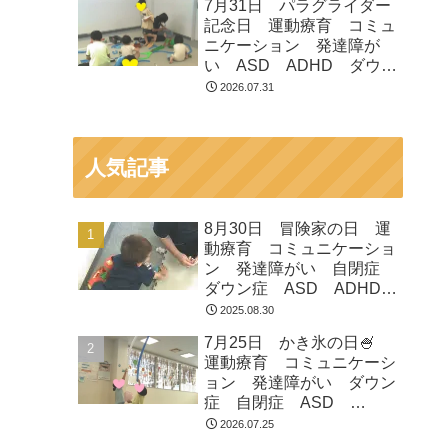
7月31日 パラグライダー
市 つくばみらい市 坂東
記念日 運動療育 コミュ
市 守谷市
ニケーション 発達障が
い ASD ADHD ダウン
症 児童発達支援 放課後
2026.07.31
等デイサービス 常総市
つくばみらい市 坂東市
守谷市
人気記事
8月30日 冒険家の日 運
動療育 コミュニケーショ
ン 発達障がい 自閉症
ダウン症 ASD ADHD
放課後等デイサービス 児
2025.08.30
童発達支援 常総市 つく
7月25日 かき氷の日🍧
ばみらい市 坂東市 守谷
運動療育 コミュニケーシ
市
ョン 発達障がい ダウン
症 自閉症 ASD
ADHD 児童発達支援 放
2026.07.25
課後等デイサービス 常総