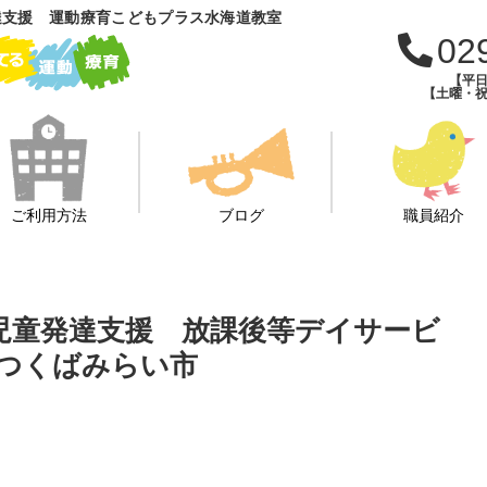
達支援 運動療育こどもプラス水海道教室
02
【平日
【土曜・祝
ご利用方法
ブログ
職員紹介
 児童発達支援 放課後等デイサービ
つくばみらい市