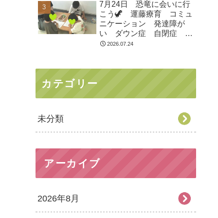
7月24日 恐竜に会いに行
市 つくばみらい市 坂東
こう🦖 運藤療育 コミュ
市 守谷市
ニケーション 発達障が
い ダウン症 自閉症
ASD ADHD 児童発達支
2026.07.24
援 放課後等デイサービ
ス 常総市 つくばみらい
市 坂東市 守谷市
カテゴリー
未分類
アーカイブ
2026年8月