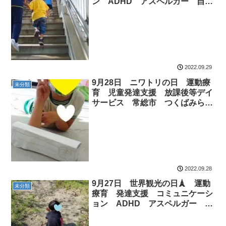
ン ADHD アスペルガー 自閉
症 ダウン症 放課後等デイサー
ビス 児童発達支援 常総市 つ
くばみらい市 坂東市 守谷市
2022.09.29
9月28日 ニワトリの日 運動療
未分類
育 児童発達支援 放課後等デイ
サービス 常総市 つくばみらい
市 守谷市
2022.09.28
9月27日 世界観光の日🗼 運動
未分類
療育 発達支援 コミュニケーシ
ョン ADHD アスペルガー 自
閉症 ダウン症 常総市 つくば
みらい市 坂東市 守谷市