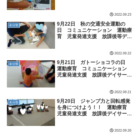
ADHD アスペルガー 自閉症
ダウン症 放課後等デイサービ
2022.09.23
ス 児童発達支援 常総市 つく
ばみらい市 坂東市 守谷市
9月22日 秋の交通安全運動の
未分類
日 コミュニケーション 運動療
育 児童発達支援 放課後等デイ
サービス ADHD ASD 自閉
症 ダウン症 つくばみらい市
2022.09.22
守谷市 常総市
9月21日 ガトーショコラの日
未分類
運動療育 コミュニケーション
児童発達支援 放課後デイサービ
ス 常総市 つくばみらい市 坂
東市 守谷市
2022.09.21
9月20日 ジャンプ力と回転感覚
未分類
を身につけよう！！ 運動療育
児童発達支援 放課後デイサービ
ス 常総市 つくばみらい市 守
谷市 坂東市
2022.09.20