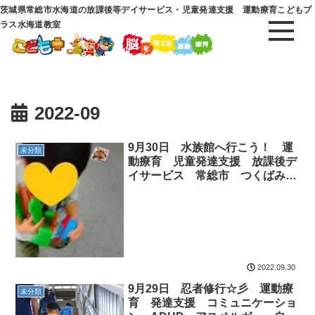
茨城県常総市水海道の放課後等デイサービス・児童発達支援 運動療育こどもプ
ラス水海道教室
2022-09
9月30日 水族館へ行こう！ 運
未分類
動療育 児童発達支援 放課後デ
イサービス 常総市 つくばみら
い市 守谷市 坂東市
2022.09.30
9月29日 忍者修行☆彡 運動療
未分類
育 発達支援 コミュニケーショ