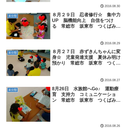
2016.08.30
８月２９日 忍者修行☆ 集中力
未分類
UP 脳機能向上 自信をつけ
る 常総市 坂東市 つくばみら
い市
2016.08.29
８月２７日 赤ずきんちゃんに変
未分類
身☆ 児童発達支援 夏休み明け
預かり 常総市 坂東市 つくば
みらい市
2016.08.27
8月26日 水族館へGo♪ 運動療
未分類
育 支持力 コミュニケーショ
ン 常総市 坂東市 つくばみら
い市
2016.08.26