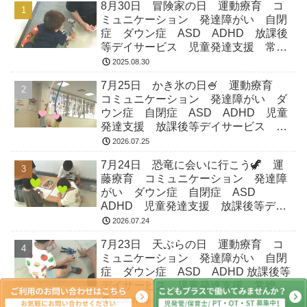
8月30日 冒険家の日 運動療育 コ
ミュニケーション 発達障がい 自閉
症 ダウン症 ASD ADHD 放課後
等デイサービス 児童発達支援 常総
市 つくばみらい市 坂東市 守谷市
2025.08.30
7月25日 かき氷の日🍧 運動療育
コミュニケーション 発達障がい ダ
ウン症 自閉症 ASD ADHD 児童
発達支援 放課後等デイサービス 常
総市 つくばみらい市 坂東市 守谷
2026.07.25
市
7月24日 恐竜に会いに行こう🦖 運
藤療育 コミュニケーション 発達障
がい ダウン症 自閉症 ASD
ADHD 児童発達支援 放課後等デイ
サービス 常総市 つくばみらい市
2026.07.24
坂東市 守谷市
7月23日 天ぷらの日 運動療育 コ
ミュニケーション 発達障がい 自閉
症 ダウン症 ASD ADHD 放課後等
デイサービス 児童発達支援 常総
市 つくばみらい市 坂東市 守谷市
2026.07.23