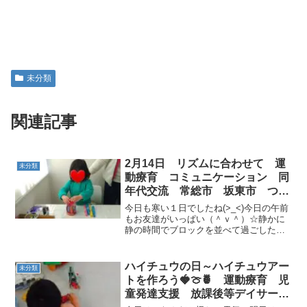
未分類
関連記事
2月14日 リズムに合わせて 運
未分類
動療育 コミュニケーション 同
年代交流 常総市 坂東市 つく
ばみらい市
今日も寒い１日でしたね(>_<)今日の午前
もお友達がいっぱい（＾ｖ＾）☆静かに
静の時間でブロックを並べて過ごした
り、みんなで鬼ごっこをしたり運動あそ
びの前から大盛り上がり♫☆運動あそび
ではサーキットをみんなで作りまし
ハイチュウの日～ハイチュウアー
未分類
た！！！トランポリン→平...
トを作ろう🍓🍈🍍 運動療育 児
童発達支援 放課後等デイサービ