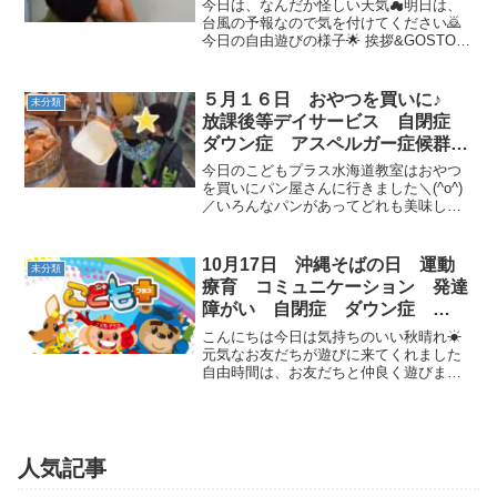
ス 常総市 つくばみらい市 守
今日は、なんだか怪しい天気☁明日は、
谷市 坂東市
台風の予報なので気を付けてください🙇
今日の自由遊びの様子🌟 挨拶&GOSTOP
💨 今日は、ハイチュウの日です(∩´∀｀)∩
運動のテーマは『ハイチュウアートを作
ろう』ですΣ(･ω･ﾉ)ﾉ！ 先ず、ハイチュ
５月１６日 おやつを買いに♪
未分類
ウ...
放課後等デイサービス 自閉症
ダウン症 アスペルガー症候群
ADHD 常総市 坂東市 つくば
今日のこどもプラス水海道教室はおやつ
みらい市
を買いにパン屋さんに行きました＼(^o^)
／いろんなパンがあってどれも美味しそ
うで買うのに迷っちゃう♪トレーに乗せた
パンは滑るからそーーーっと持って
ね！！！！最後は自分で選んだ物をお店
10月17日 沖縄そばの日 運動
未分類
で食べてきました（*...
療育 コミュニケーション 発達
障がい 自閉症 ダウン症
ASD ADHD 放課後等デイサー
こんにちは今日は気持ちのいい秋晴れ☀
ビス 児童発達支援 常総市 つ
元気なお友だちが遊びに来てくれました
自由時間は、お友だちと仲良く遊びまし
くばみらい市 坂東市 守谷市
た運動が始まります！ごあいさつをして
ストレッチとGOSTOPから運動のテーマ
は「沖縄そばの日」さっそくお客さんか
ら注文が入りました大...
人気記事