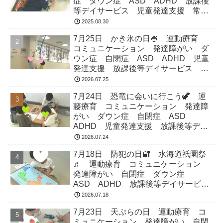
症 ダウン症 ASD ADHD 放課後
等デイサービス 児童発達支援 常総
市 つくばみらい市 坂東市 守谷市
2025.08.30
7月25日 かき氷の日🍧 運動療育
コミュニケーション 発達障がい ダ
ウン症 自閉症 ASD ADHD 児童
発達支援 放課後等デイサービス 常
総市 つくばみらい市 坂東市 守谷
2026.07.25
市
7月24日 恐竜に会いに行こう🦖 運
藤療育 コミュニケーション 発達障
がい ダウン症 自閉症 ASD
ADHD 児童発達支援 放課後等デイ
サービス 常総市 つくばみらい市
2026.07.24
坂東市 守谷市
7月18日 防犯の日🔐 水海道祇園祭
♬ 運動療育 コミュニケーション
発達障がい 自閉症 ダウン症
ASD ADHD 放課後等デイサービ
ス 児童発達支援 常総市 つくばみ
2026.07.18
らい市 坂東市 守谷市
7月23日 天ぷらの日 運動療育 コ
ミュニケーション 発達障がい 自閉