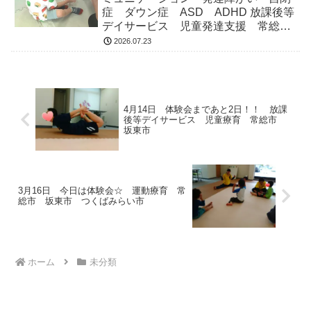
症 ダウン症 ASD ADHD 放課後等
デイサービス 児童発達支援 常総
市 つくばみらい市 坂東市 守谷市
2026.07.23
4月14日 体験会まであと2日！！ 放課
後等デイサービス 児童療育 常総市
坂東市
3月16日 今日は体験会☆ 運動療育 常
総市 坂東市 つくばみらい市
ホーム
未分類