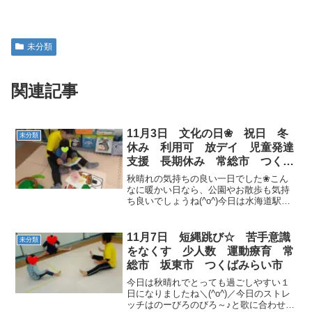
未分類
関連記事
11月3日 文化の日❀ 祝日 冬
未分類
休み 利用可 放デイ 児童発達
支援 長期休み 常総市 つくば
みらい市 下妻市 坂東市
秋晴れの気持ちの良い一日でした❀こん
なに暖かい日なら、公園やお散歩も気持
ち良いでしょうね(^o^)今日は水海道駅か
らほど近い、関東鉄道さんの「水海道教
室車両基地 公開イベント」だったみたい
です❀（残念ながら、水海道教室でのお
11月7日 短縄跳び☆ 苦手意識
未分類
出掛けではありま...
をなくす 少人数 運動療育 常
総市 坂東市 つくばみらい市
今日は秋晴れでとっても過ごしやすい１
日になりましたね＼(^o^)／今日のストレ
ッチはのーびろのびろ～♪と歌に合わせて