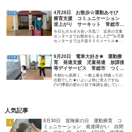
体を伸ばしていきます！！！最初は膝が
上がっていたお友達は今ではおでこが床
に着くほどの柔らかさ＼(◎o◎)／！凄い
4月28日 お散歩☆運動あそび
未分類
ですね～☆☆...
療育支援 コミュニケーション
逆上がり サーキット 常総市
つくばみらい市
今日もポカポカ良い天気♡ 近所の児童
センターまでお散歩をしました(*^^)v児童
センターまでは片道６００メートル★
往復すると１キロ以上ありますが、３歳
のお友達は一度も抱っこせずに歩いて行
けました＼(^o^)／児童センターでお友達
9月20日 電車大好き❀ 運動療
未分類
と順番を守...
育 発達支援 児童発達 放課後
等デイサービス 常総市 つくば
みらい市 坂東市 下妻市
今朝から肌寒く、一枚上着を羽織っての
出勤でした★いよいよ秋に突入ですね
(^o^)季節の変わり目で体調を崩している
お子様もチラホラ・・・入室のお友達は
元気いっぱいでした♪早い時間に入室のお
友達は、職員も勢揃いなのでかなりのＶ
ＩＰ待遇！！大好き...
人気記事
8月30日 冒険家の日 運動療育 コ
ミュニケーション 発達障がい 自閉