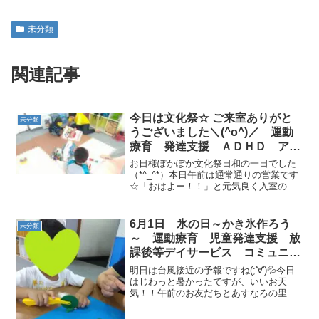
未分類
関連記事
今日は文化祭☆ ご来室ありがと
未分類
うございました＼(^o^)／ 運動
療育 発達支援 ＡＤＨＤ アス
ペルガー 多動性 常総市 つく
お日様ぽかぽか文化祭日和の一日でした
ばみらい市
（*^_^*）本日午前は通常通りの営業です
☆「おはよー！！」と元気良く入室のお
友達♪自由時間は各々好きな事をして過ご
します✿今日は早い時間帯にメンバーが
揃ったので、早々に運動あそびを始めま
6月1日 氷の日～かき氷作ろう
未分類
した♪大きく輪っ...
～ 運動療育 児童発達支援 放
課後等デイサービス コミュニケ
ーション ASD ADHD 常総
明日は台風接近の予報ですね(;'∀')💦今日
市 つくばみらい市 守谷市
はじわっと暑かったですが、いいお天
気！！午前のお友だちとあすなろの里へ
お出かけしました🌼お魚を見たり、おさ
るさんもかわいかったね🐒教室では工作