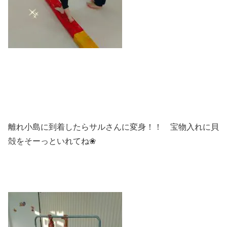
離れ小島に到着したらサルさんに変身！！ 宝物入れに貝
殻をそーっといれてね❀