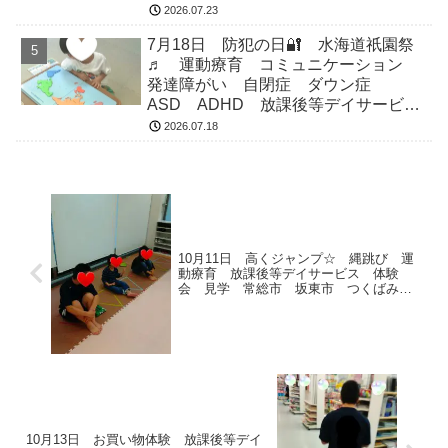
市 つくばみらい市 坂東市 守谷市
2026.07.23
7月18日 防犯の日🔐 水海道祇園祭
♬ 運動療育 コミュニケーション
発達障がい 自閉症 ダウン症
ASD ADHD 放課後等デイサービ
ス 児童発達支援 常総市 つくばみ
2026.07.18
らい市 坂東市 守谷市
10月11日 高くジャンプ☆ 縄跳び 運
動療育 放課後等デイサービス 体験
会 見学 常総市 坂東市 つくばみら
い市
10月13日 お買い物体験 放課後等デイ