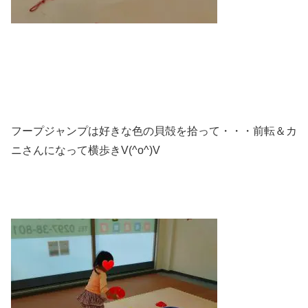
フープジャンプは好きな色の貝殻を拾って・・・前転＆カ
ニさんになって横歩きV(^o^)V