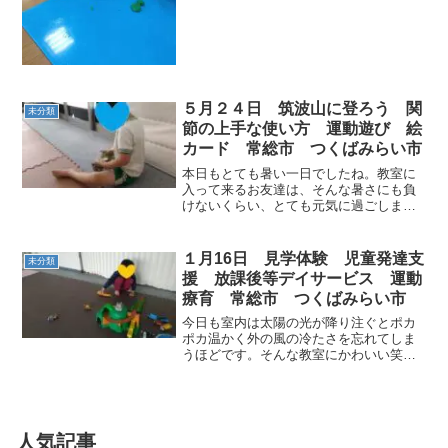
に粘土に手先を使って楽しめました(*´ω
｀*) 午後の...
５月２４日 筑波山に登ろう 関
未分類
節の上手な使い方 運動遊び 絵
カード 常総市 つくばみらい市
本日もとても暑い一日でしたね。教室に
入って来るお友達は、そんな暑さにも負
けないくらい、とても元気に過ごしまし
た。宿題にも積極的に取り組みました。
運動あそびのご挨拶の後は、教室内を歩
いて、体をほぐしていきます。手を大き
１月16日 見学体験 児童発達支
未分類
く振る事、足を大きく上げ...
援 放課後等デイサービス 運動
療育 常総市 つくばみらい市
今日も室内は太陽の光が降り注ぐとポカ
ポカ温かく外の風の冷たさを忘れてしま
うほどです。そんな教室にかわいい笑顔
のお友だちが見学に来てくれました。運
動を体験して…おもちゃで遊んだり職員
とお化けごっこなどをして楽しみまし
た。午後も元気なお友だちの...
人気記事