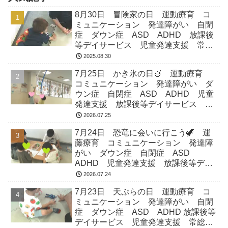
8月30日 冒険家の日 運動療育 コ
ミュニケーション 発達障がい 自閉
症 ダウン症 ASD ADHD 放課後
等デイサービス 児童発達支援 常総
市 つくばみらい市 坂東市 守谷市
2025.08.30
7月25日 かき氷の日🍧 運動療育
コミュニケーション 発達障がい ダ
ウン症 自閉症 ASD ADHD 児童
発達支援 放課後等デイサービス 常
総市 つくばみらい市 坂東市 守谷
2026.07.25
市
7月24日 恐竜に会いに行こう🦖 運
藤療育 コミュニケーション 発達障
がい ダウン症 自閉症 ASD
ADHD 児童発達支援 放課後等デイ
サービス 常総市 つくばみらい市
2026.07.24
坂東市 守谷市
7月23日 天ぷらの日 運動療育 コ
ミュニケーション 発達障がい 自閉
症 ダウン症 ASD ADHD 放課後等
デイサービス 児童発達支援 常総