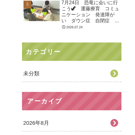
7月24日 恐竜に会いに行
市 つくばみらい市 坂東
こう🦖 運藤療育 コミュ
市 守谷市
ニケーション 発達障が
い ダウン症 自閉症
ASD ADHD 児童発達支
2026.07.24
援 放課後等デイサービ
ス 常総市 つくばみらい
市 坂東市 守谷市
カテゴリー
未分類
アーカイブ
2026年8月