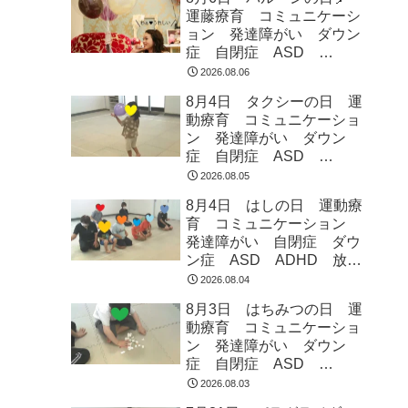
運藤療育 コミュニケーシ
ョン 発達障がい ダウン
症 自閉症 ASD
ADHD 児童発達支援 放
2026.08.06
課後等デイサービス 常総
8月4日 タクシーの日 運
市 つくばみらい市 坂東
動療育 コミュニケーショ
市 守谷市
ン 発達障がい ダウン
症 自閉症 ASD
ADHD 児童発達支援 放
2026.08.05
課後等デイサービス 常総
8月4日 はしの日 運動療
市 つくばみらい市 坂東
育 コミュニケーション
市 守谷市
発達障がい 自閉症 ダウ
ン症 ASD ADHD 放課
後等デイサービス 児童発
2026.08.04
達支援 常総市 つくばみ
8月3日 はちみつの日 運
らい市 坂東市 守谷市
動療育 コミュニケーショ
ン 発達障がい ダウン
症 自閉症 ASD
ADHD 児童発達支援 放
2026.08.03
課後等デイサービス 常総