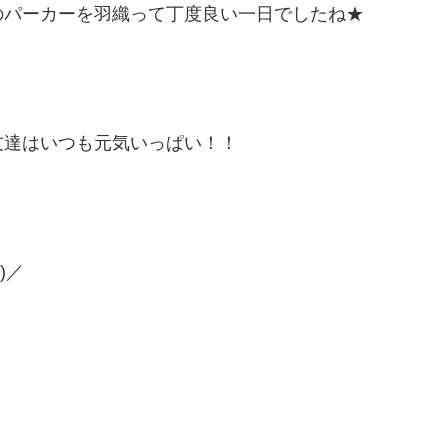
のパーカーを羽織って丁度良い一日でしたね★
友達はいつも元気いっぱい！！
)／