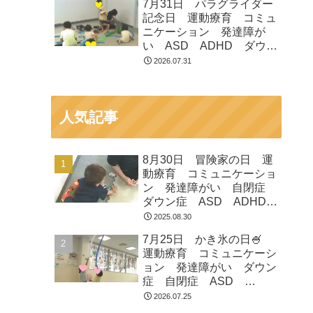
7月31日 パラグライダー
市 つくばみらい市 坂東
記念日 運動療育 コミュ
市 守谷市
ニケーション 発達障が
い ASD ADHD ダウン
症 児童発達支援 放課後
2026.07.31
等デイサービス 常総市
つくばみらい市 坂東市
守谷市
人気記事
8月30日 冒険家の日 運
動療育 コミュニケーショ
ン 発達障がい 自閉症
ダウン症 ASD ADHD
放課後等デイサービス 児
2025.08.30
童発達支援 常総市 つく
7月25日 かき氷の日🍧
ばみらい市 坂東市 守谷
運動療育 コミュニケーシ
市
ョン 発達障がい ダウン
症 自閉症 ASD
ADHD 児童発達支援 放
2026.07.25
課後等デイサービス 常総