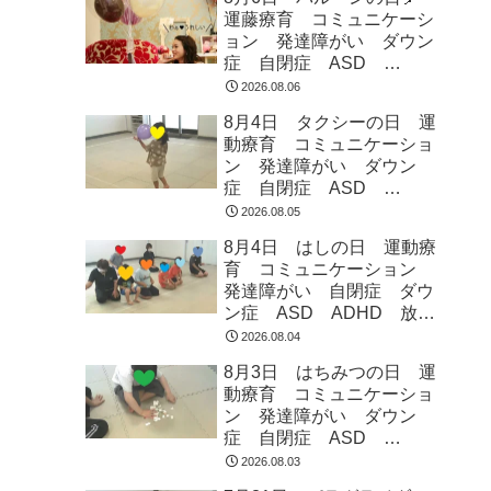
運藤療育 コミュニケーシ
ョン 発達障がい ダウン
症 自閉症 ASD
ADHD 児童発達支援 放
2026.08.06
課後等デイサービス 常総
8月4日 タクシーの日 運
市 つくばみらい市 坂東
動療育 コミュニケーショ
市 守谷市
ン 発達障がい ダウン
症 自閉症 ASD
ADHD 児童発達支援 放
2026.08.05
課後等デイサービス 常総
8月4日 はしの日 運動療
市 つくばみらい市 坂東
育 コミュニケーション
市 守谷市
発達障がい 自閉症 ダウ
ン症 ASD ADHD 放課
後等デイサービス 児童発
2026.08.04
達支援 常総市 つくばみ
8月3日 はちみつの日 運
らい市 坂東市 守谷市
動療育 コミュニケーショ
ン 発達障がい ダウン
症 自閉症 ASD
ADHD 児童発達支援 放
2026.08.03
課後等デイサービス 常総