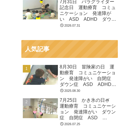
7月31日 パラグライダー
市 つくばみらい市 坂東
記念日 運動療育 コミュ
市 守谷市
ニケーション 発達障が
い ASD ADHD ダウン
症 児童発達支援 放課後
2026.07.31
等デイサービス 常総市
つくばみらい市 坂東市
守谷市
人気記事
8月30日 冒険家の日 運
動療育 コミュニケーショ
ン 発達障がい 自閉症
ダウン症 ASD ADHD
放課後等デイサービス 児
2025.08.30
童発達支援 常総市 つく
7月25日 かき氷の日🍧
ばみらい市 坂東市 守谷
運動療育 コミュニケーシ
市
ョン 発達障がい ダウン
症 自閉症 ASD
ADHD 児童発達支援 放
2026.07.25
課後等デイサービス 常総