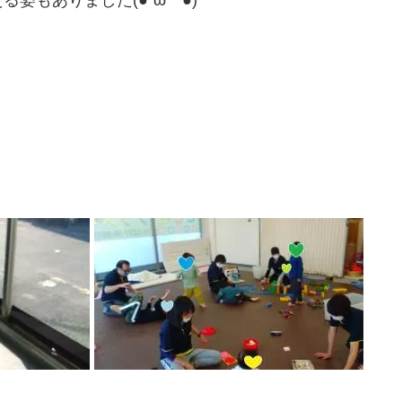
姿もありました(●´ω｀●)