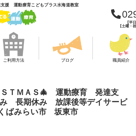
達支援 運動療育こどもプラス水海道教室
02
【平日
【土曜・祝
ご利用方法
ブログ
職員紹介
ＩＳＴＭＡＳ🎄 運動療育 発達支
み 長期休み 放課後等デイサービ
くばみらい市 坂東市