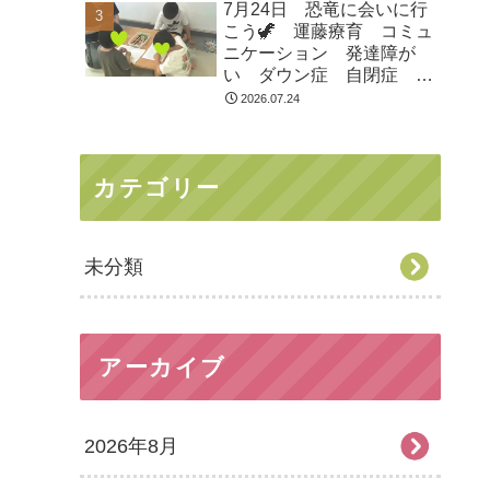
7月24日 恐竜に会いに行
市 つくばみらい市 坂東
こう🦖 運藤療育 コミュ
市 守谷市
ニケーション 発達障が
い ダウン症 自閉症
ASD ADHD 児童発達支
2026.07.24
援 放課後等デイサービ
ス 常総市 つくばみらい
市 坂東市 守谷市
カテゴリー
未分類
アーカイブ
2026年8月