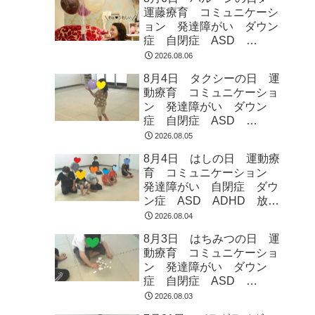
運藤療育 コミュニケーシ
ョン 発達障がい ダウン
症 自閉症 ASD
ADHD 児童発達支援 放
2026.08.06
課後等デイサービス 常総
8月4日 タクシーの日 運
市 つくばみらい市 坂東
動療育 コミュニケーショ
市 守谷市
ン 発達障がい ダウン
症 自閉症 ASD
ADHD 児童発達支援 放
2026.08.05
課後等デイサービス 常総
8月4日 はしの日 運動療
市 つくばみらい市 坂東
育 コミュニケーション
市 守谷市
発達障がい 自閉症 ダウ
ン症 ASD ADHD 放課
後等デイサービス 児童発
2026.08.04
達支援 常総市 つくばみ
8月3日 はちみつの日 運
らい市 坂東市 守谷市
動療育 コミュニケーショ
ン 発達障がい ダウン
症 自閉症 ASD
ADHD 児童発達支援 放
2026.08.03
課後等デイサービス 常総