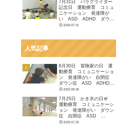
7月31日 パラグライダー
市 つくばみらい市 坂東
記念日 運動療育 コミュ
市 守谷市
ニケーション 発達障が
い ASD ADHD ダウン
症 児童発達支援 放課後
2026.07.31
等デイサービス 常総市
つくばみらい市 坂東市
守谷市
人気記事
8月30日 冒険家の日 運
動療育 コミュニケーショ
ン 発達障がい 自閉症
ダウン症 ASD ADHD
放課後等デイサービス 児
2025.08.30
童発達支援 常総市 つく
7月25日 かき氷の日🍧
ばみらい市 坂東市 守谷
運動療育 コミュニケーシ
市
ョン 発達障がい ダウン
症 自閉症 ASD
ADHD 児童発達支援 放
2026.07.25
課後等デイサービス 常総