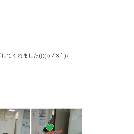
れました((((ｏﾉ´3｀)ﾉ