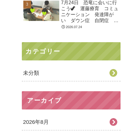
7月24日 恐竜に会いに行
市 つくばみらい市 坂東
こう🦖 運藤療育 コミュ
市 守谷市
ニケーション 発達障が
い ダウン症 自閉症
ASD ADHD 児童発達支
2026.07.24
援 放課後等デイサービ
ス 常総市 つくばみらい
市 坂東市 守谷市
カテゴリー
未分類
アーカイブ
2026年8月