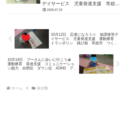
デイサービス 児童発達支援 常総
市 つくばみらい市 坂東市 守谷市
2026.07.23
10月12日 忍者になろう☆ 放課後等デ
イサービス 児童発達支援 運動療育
トランポリン 跳び箱 常総市 つくば
みらい市
10月14日 プーさんに会いに行こう🍯
運動療育 発達支援 コミュニケーショ
ン能力 自閉症 ダウン症 ADHD アス
ペルガー 常総市 つくばみらい市 坂
東市
ホーム
未分類