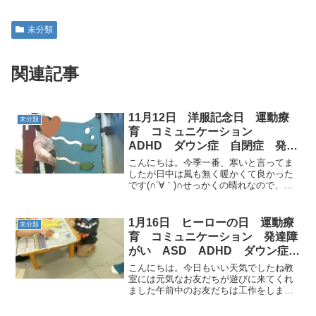
未分類
関連記事
11月12日 洋服記念日 運動療
未分類
育 コミュニケーション
ADHD ダウン症 自閉症 発達
障害 ASD 児童発達支援 放課
こんにちは。今季一番、寒いと言ってま
後等デイサービス 常総市 つく
したが日中は風も無く暖かくて良かった
です(∩´∀｀)∩せっかくの晴れなので、午
ばみらい市 坂東市 守谷市
前中のお友だちと「きらく山公園」へお
出かけしました。 みんな揃ったので ご
挨拶から始めましょう 今日のテーマは
1月16日 ヒーローの日 運動療
未分類
『洋服記念日』で...
育 コミュニケーション 発達障
がい ASD ADHD ダウン症
自閉症 児童発達支援 放課後等
こんにちは。今日もいい天気でしたね教
デイサービス 常総市 つくばみ
室には元気なお友だちが遊びに来てくれ
ました午前中のお友だちは工作をしまし
らい市 坂東市 守谷市
た 運動も頑張りましょう！今日の運動の
テーマは『 ヒーローの日 』みんなを