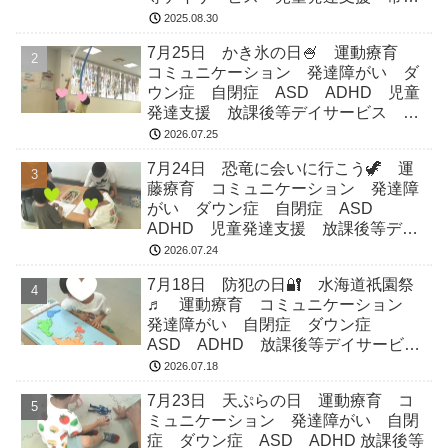
市 つくばみらい市 坂東市 守谷市
2025.08.30
7月25日 かき氷の日🍧 運動療育
コミュニケーション 発達障がい ダ
ウン症 自閉症 ASD ADHD 児童
発達支援 放課後等デイサービス 常
総市 つくばみらい市 坂東市 守谷
2026.07.25
市
7月24日 恐竜に会いに行こう🦖 運
藤療育 コミュニケーション 発達障
がい ダウン症 自閉症 ASD
ADHD 児童発達支援 放課後等デイ
サービス 常総市 つくばみらい市
2026.07.24
坂東市 守谷市
7月18日 防犯の日🔐 水海道祇園祭
♬ 運動療育 コミュニケーション
発達障がい 自閉症 ダウン症
ASD ADHD 放課後等デイサービ
ス 児童発達支援 常総市 つくばみ
2026.07.18
らい市 坂東市 守谷市
7月23日 天ぷらの日 運動療育 コ
ミュニケーション 発達障がい 自閉
症 ダウン症 ASD ADHD 放課後等