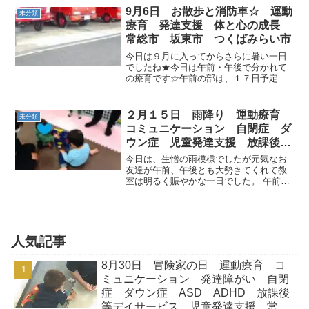
守るヒーローになるために体を鍛えまし
9月6日 お散歩と消防車☆ 運動
未分類
ょう💪最初はジャンプ狭...
療育 発達支援 体と心の成長
常総市 坂東市 つくばみらい市
今日は９月に入ってからさらに暑い一日
でしたね★今日は午前・午後で分かれて
の療育です☆午前の部は、１７日予定の
避難訓練の申請書を提出に ２歳のお友
達を連れて常総広域消防署へ行って参り
ました＼(^o^)／お友達は消防車に興味
２月１５日 雨降り 運動療育
未分類
深々❀ 赤い車がたく...
コミュニケーション 自閉症 ダ
ウン症 児童発達支援 放課後等
デイサービス 常総市 つくばみ
今日は、生憎の雨模様でしたが元気なお
らい市 坂東市
友達が午前、午後とも大勢きてくれて教
室は明るく賑やかな一日でした。 午前の
運動はブラブラストレッチとGO!STOP!!
からスタートです！ サーキットは人数が
多いと待ち時間が長くなりますがみんな
早くやりたい...
人気記事
8月30日 冒険家の日 運動療育 コ
ミュニケーション 発達障がい 自閉
症 ダウン症 ASD ADHD 放課後
等デイサービス 児童発達支援 常総