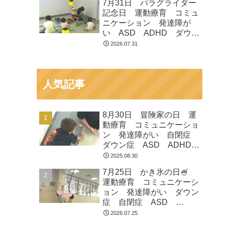
7月31日 パラグライダー
市 つくばみらい市 坂東
記念日 運動療育 コミュ
市 守谷市
ニケーション 発達障が
い ASD ADHD ダウン
症 児童発達支援 放課後
2026.07.31
等デイサービス 常総市
つくばみらい市 坂東市
守谷市
人気記事
8月30日 冒険家の日 運
動療育 コミュニケーショ
ン 発達障がい 自閉症
ダウン症 ASD ADHD
放課後等デイサービス 児
2025.08.30
童発達支援 常総市 つく
7月25日 かき氷の日🍧
ばみらい市 坂東市 守谷
運動療育 コミュニケーシ
市
ョン 発達障がい ダウン
症 自閉症 ASD
ADHD 児童発達支援 放
2026.07.25
課後等デイサービス 常総