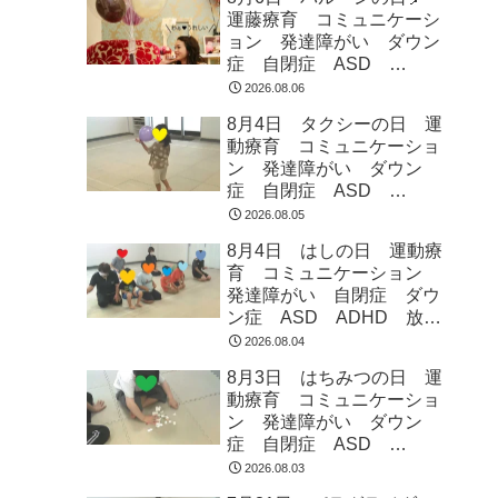
運藤療育 コミュニケーシ
ョン 発達障がい ダウン
症 自閉症 ASD
ADHD 児童発達支援 放
2026.08.06
課後等デイサービス 常総
8月4日 タクシーの日 運
市 つくばみらい市 坂東
動療育 コミュニケーショ
市 守谷市
ン 発達障がい ダウン
症 自閉症 ASD
ADHD 児童発達支援 放
2026.08.05
課後等デイサービス 常総
8月4日 はしの日 運動療
市 つくばみらい市 坂東
育 コミュニケーション
市 守谷市
発達障がい 自閉症 ダウ
ン症 ASD ADHD 放課
後等デイサービス 児童発
2026.08.04
達支援 常総市 つくばみ
8月3日 はちみつの日 運
らい市 坂東市 守谷市
動療育 コミュニケーショ
ン 発達障がい ダウン
症 自閉症 ASD
ADHD 児童発達支援 放
2026.08.03
課後等デイサービス 常総