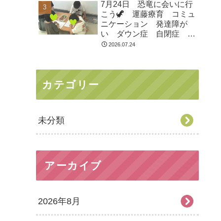
7月24日 恐竜に会いに行
市 つくばみらい市 坂東
こう🦖 運藤療育 コミュ
市 守谷市
ニケーション 発達障が
い ダウン症 自閉症
ASD ADHD 児童発達支
2026.07.24
援 放課後等デイサービ
ス 常総市 つくばみらい
市 坂東市 守谷市
カテゴリー
未分類
アーカイブ
2026年8月