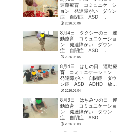
運藤療育 コミュニケーシ
ョン 発達障がい ダウン
症 自閉症 ASD
ADHD 児童発達支援 放
2026.08.06
課後等デイサービス 常総
8月4日 タクシーの日 運
市 つくばみらい市 坂東
動療育 コミュニケーショ
市 守谷市
ン 発達障がい ダウン
症 自閉症 ASD
ADHD 児童発達支援 放
2026.08.05
課後等デイサービス 常総
8月4日 はしの日 運動療
市 つくばみらい市 坂東
育 コミュニケーション
市 守谷市
発達障がい 自閉症 ダウ
ン症 ASD ADHD 放課
後等デイサービス 児童発
2026.08.04
達支援 常総市 つくばみ
8月3日 はちみつの日 運
らい市 坂東市 守谷市
動療育 コミュニケーショ
ン 発達障がい ダウン
症 自閉症 ASD
ADHD 児童発達支援 放
2026.08.03
課後等デイサービス 常総