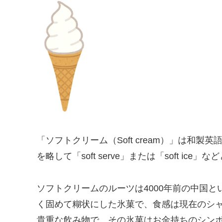
「ソフトクリーム（Soft cream）」は和製英語で、
を略して「soft serve」または「soft ice」
ソフトクリームのルーツは4000年前の中国
く固めて糊状にした氷菓で、食感は現在のシ
貴重な飲み物で、その氷菓はお金持ちのシン