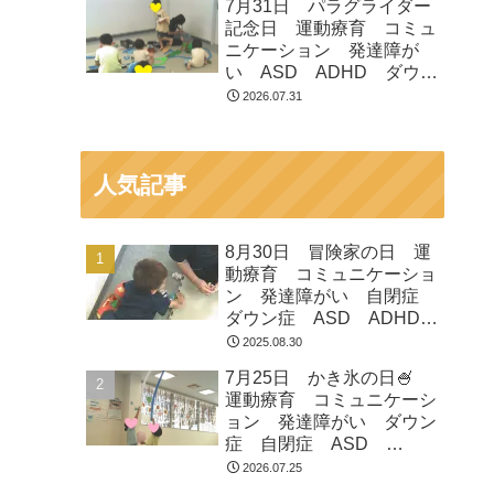
7月31日 パラグライダー
市 つくばみらい市 坂東
記念日 運動療育 コミュ
市 守谷市
ニケーション 発達障が
い ASD ADHD ダウン
症 児童発達支援 放課後
2026.07.31
等デイサービス 常総市
つくばみらい市 坂東市
守谷市
人気記事
8月30日 冒険家の日 運
動療育 コミュニケーショ
ン 発達障がい 自閉症
ダウン症 ASD ADHD
放課後等デイサービス 児
2025.08.30
童発達支援 常総市 つく
7月25日 かき氷の日🍧
ばみらい市 坂東市 守谷
運動療育 コミュニケーシ
市
ョン 発達障がい ダウン
症 自閉症 ASD
ADHD 児童発達支援 放
2026.07.25
課後等デイサービス 常総