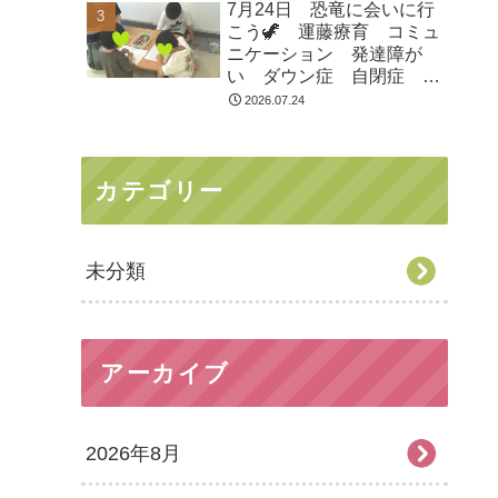
7月24日 恐竜に会いに行
市 つくばみらい市 坂東
こう🦖 運藤療育 コミュ
市 守谷市
ニケーション 発達障が
い ダウン症 自閉症
ASD ADHD 児童発達支
2026.07.24
援 放課後等デイサービ
ス 常総市 つくばみらい
市 坂東市 守谷市
カテゴリー
未分類
アーカイブ
2026年8月