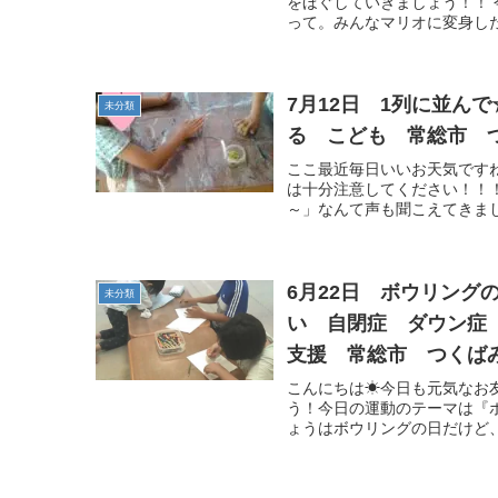
をほぐしていきましょう！！
って。みんなマリオに変身したら
7月12日 1列に並ん
未分類
る こども 常総市 
ここ最近毎日いいお天気ですね
は十分注意してください！！
～」なんて声も聞こえてきまし
6月22日 ボウリン
未分類
い 自閉症 ダウン症 
支援 常総市 つくば
こんにちは☀今日も元気なお
う！今日の運動のテーマは『ボ
ょうはボウリングの日だけど、