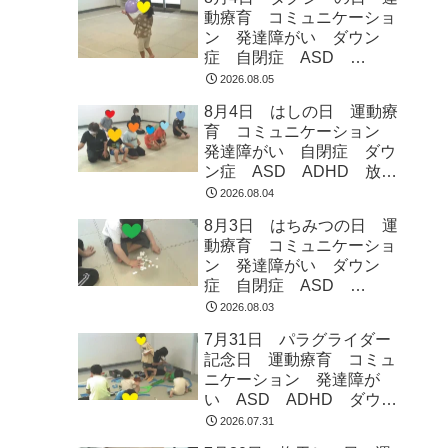
動療育 コミュニケーショ
ン 発達障がい ダウン
症 自閉症 ASD
ADHD 児童発達支援 放
2026.08.05
課後等デイサービス 常総
8月4日 はしの日 運動療
市 つくばみらい市 坂東
育 コミュニケーション
市 守谷市
発達障がい 自閉症 ダウ
ン症 ASD ADHD 放課
後等デイサービス 児童発
2026.08.04
達支援 常総市 つくばみ
8月3日 はちみつの日 運
らい市 坂東市 守谷市
動療育 コミュニケーショ
ン 発達障がい ダウン
症 自閉症 ASD
ADHD 児童発達支援 放
2026.08.03
課後等デイサービス 常総
7月31日 パラグライダー
市 つくばみらい市 坂東
記念日 運動療育 コミュ
市 守谷市
ニケーション 発達障が
い ASD ADHD ダウン
症 児童発達支援 放課後
2026.07.31
等デイサービス 常総市