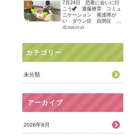
7月24日 恐竜に会いに行
市 つくばみらい市 坂東
こう🦖 運藤療育 コミュ
市 守谷市
ニケーション 発達障が
い ダウン症 自閉症
ASD ADHD 児童発達支
2026.07.24
援 放課後等デイサービ
ス 常総市 つくばみらい
市 坂東市 守谷市
カテゴリー
未分類
アーカイブ
2026年8月