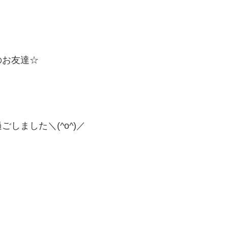
のお友達☆
しました＼(^o^)／