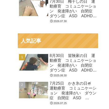
7月30日 梅干しの日 運
つくばみらい市 坂東市
動療育 コミュニケーショ
守谷市
ン 発達障がい 自閉症
ダウン症 ASD ADHD
放課後等デイサービス 児
2026.07.30
童発達支援 常総市 つく
ばみらい市 坂東市 守谷
市
人気記事
8月30日 冒険家の日 運
動療育 コミュニケーショ
ン 発達障がい 自閉症
ダウン症 ASD ADHD
放課後等デイサービス 児
2025.08.30
童発達支援 常総市 つく
7月25日 かき氷の日🍧
ばみらい市 坂東市 守谷
運動療育 コミュニケーシ
市
ョン 発達障がい ダウン
症 自閉症 ASD
ADHD 児童発達支援 放
2026.07.25
課後等デイサービス 常総