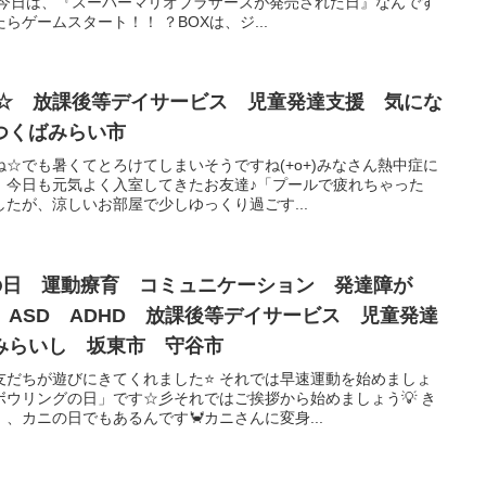
 今日は、『スーパーマリオブラザーズが発売された日』なんです
ゲームスタート！！ ？BOXは、ジ...
で☆ 放課後等デイサービス 児童発達支援 気にな
つくばみらい市
☆でも暑くてとろけてしまいそうですね(+o+)みなさん熱中症に
！今日も元気よく入室してきたお友達♪「プールで疲れちゃった
たが、涼しいお部屋で少しゆっくり過ごす...
グの日 運動療育 コミュニケーション 発達障が
ASD ADHD 放課後等デイサービス 児童発達
みらいし 坂東市 守谷市
友だちが遊びにきてくれました⭐ それでは早速運動を始めましょ
ウリングの日」です☆彡それではご挨拶から始めましょう💡 き
、カニの日でもあるんです🦀カニさんに変身...