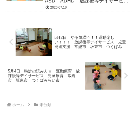
ASD ADHD 放課後等デイサービ
ス 児童発達支援 常総市 つくばみ
2026.07.18
らい市 坂東市 守谷市
5月2日 やる気満々！！運動楽し
い！！！ 放課後等デイサービス 児童
発達支援 常総市 坂東市 つくばみら
い市
5月4日 時計の読み方☆ 運動療育 放
課後等デイサービス 児童療育 常総
市 坂東市 つくばみらい市
ホーム
未分類