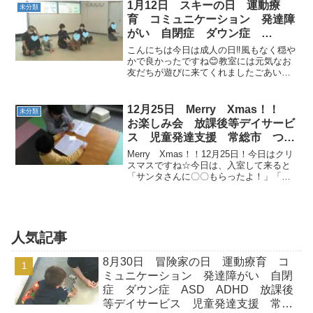
はいりにいきましょー！！ まずは体を
1月12日 スキーの日 運動療
未分類
洗いに行きましょう...
育 コミュニケーション 発達障
がい 自閉症 ダウン症
ADHD ASD 児童発達支援
こんにちは今日は成人の日‼風もなく穏や
放課後等デイサービス 常総市
かで良かったですね😊教室には元気なお
友だちが遊びに来てくれましたごあいさ
つくばみらい市 坂東市 守谷市
つから始めていきましょうストレッチと
GOSTOPもしっかりと・・・ 今日の運動
のテーマは『 スキーの日 』スキー場
12月25日 Merry Xmas！！
未分類
でスノーモービル...
お楽しみ会 放課後等デイサービ
ス 児童発達支援 常総市 つく
ばみらい市 坂東市
Merry Xmas！！12月25日！今日はクリ
スマスですね☆今日は、入室して来ると
「サンタさんに〇〇もらったよ！」「ケ
ーキ食べたのー。」などなど、楽しいお
話をたくさん聞くことが出来ました
（*^_^*）みんなのお家にサンタさん来て
くれたみた...
人気記事
8月30日 冒険家の日 運動療育 コ
ミュニケーション 発達障がい 自閉
症 ダウン症 ASD ADHD 放課後
等デイサービス 児童発達支援 常総