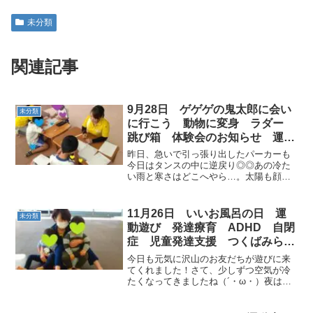
未分類
関連記事
9月28日 ゲゲゲの鬼太郎に会い
未分類
に行こう 動物に変身 ラダー
跳び箱 体験会のお知らせ 運動
療育 放課後等デイサービス 常
昨日、急いで引っ張り出したパーカーも
総市
今日はタンスの中に逆戻り◎◎あの冷た
い雨と寒さはどこへやら…。太陽も顔を
出して暑い1日になりました（＾－＾）で
も金土日で天気がいいのは今日だけなん
だとか。常総市内では明日運動会の学校
11月26日 いいお風呂の日 運
未分類
もあるようです明日、運...
動遊び 発達療育 ADHD 自閉
症 児童発達支援 つくばみらい
市 坂東市 常総市
今日も元気に沢山のお友だちが遊びに来
てくれました！さて、少しずつ空気が冷
たくなってきましたね（´・ω・）夜はブ
ルブル寒くてあったまりた～～い今日は
『いいお風呂の日』皆で大きなお風呂に