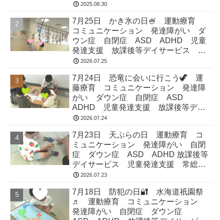
市 つくばみらい市 坂東市 守谷市
2025.08.30
7月25日 かき氷の日🍧 運動療育
コミュニケーション 発達障がい ダ
ウン症 自閉症 ASD ADHD 児童
発達支援 放課後等デイサービス 常
総市 つくばみらい市 坂東市 守谷
2026.07.25
市
7月24日 恐竜に会いに行こう🦖 運
藤療育 コミュニケーション 発達障
がい ダウン症 自閉症 ASD
ADHD 児童発達支援 放課後等デイ
サービス 常総市 つくばみらい市
2026.07.24
坂東市 守谷市
7月23日 天ぷらの日 運動療育 コ
ミュニケーション 発達障がい 自閉
症 ダウン症 ASD ADHD 放課後等
デイサービス 児童発達支援 常総
市 つくばみらい市 坂東市 守谷市
2026.07.23
7月18日 防犯の日🔐 水海道祇園祭
♬ 運動療育 コミュニケーション
発達障がい 自閉症 ダウン症