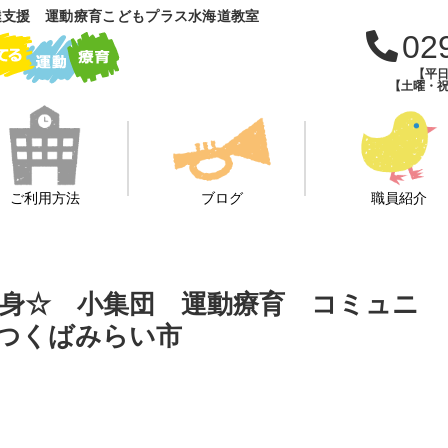
達支援 運動療育こどもプラス水海道教室
02
【平日
【土曜・祝
ご利用方法
ブログ
職員紹介
変身☆ 小集団 運動療育 コミュニ
つくばみらい市