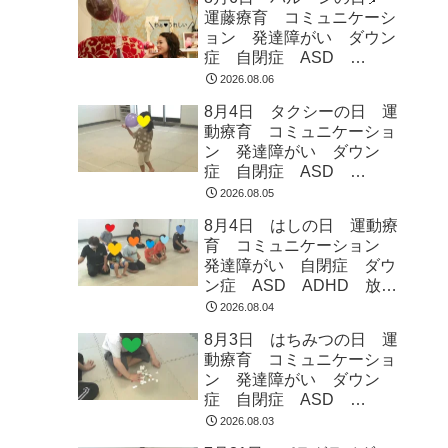
運藤療育 コミュニケーシ
ョン 発達障がい ダウン
症 自閉症 ASD
ADHD 児童発達支援 放
2026.08.06
課後等デイサービス 常総
8月4日 タクシーの日 運
市 つくばみらい市 坂東
動療育 コミュニケーショ
市 守谷市
ン 発達障がい ダウン
症 自閉症 ASD
ADHD 児童発達支援 放
2026.08.05
課後等デイサービス 常総
8月4日 はしの日 運動療
市 つくばみらい市 坂東
育 コミュニケーション
市 守谷市
発達障がい 自閉症 ダウ
ン症 ASD ADHD 放課
後等デイサービス 児童発
2026.08.04
達支援 常総市 つくばみ
8月3日 はちみつの日 運
らい市 坂東市 守谷市
動療育 コミュニケーショ
ン 発達障がい ダウン
症 自閉症 ASD
ADHD 児童発達支援 放
2026.08.03
課後等デイサービス 常総