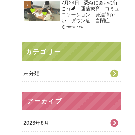
7月24日 恐竜に会いに行
市 つくばみらい市 坂東
こう🦖 運藤療育 コミュ
市 守谷市
ニケーション 発達障が
い ダウン症 自閉症
ASD ADHD 児童発達支
2026.07.24
援 放課後等デイサービ
ス 常総市 つくばみらい
市 坂東市 守谷市
カテゴリー
未分類
アーカイブ
2026年8月