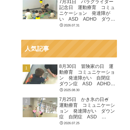
7月31日 パラグライダー
市 つくばみらい市 坂東
記念日 運動療育 コミュ
市 守谷市
ニケーション 発達障が
い ASD ADHD ダウン
症 児童発達支援 放課後
2026.07.31
等デイサービス 常総市
つくばみらい市 坂東市
守谷市
人気記事
8月30日 冒険家の日 運
動療育 コミュニケーショ
ン 発達障がい 自閉症
ダウン症 ASD ADHD
放課後等デイサービス 児
2025.08.30
童発達支援 常総市 つく
7月25日 かき氷の日🍧
ばみらい市 坂東市 守谷
運動療育 コミュニケーシ
市
ョン 発達障がい ダウン
症 自閉症 ASD
ADHD 児童発達支援 放
2026.07.25
課後等デイサービス 常総