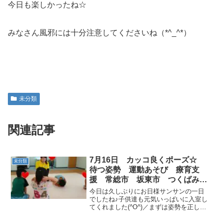
今日も楽しかったね☆
みなさん風邪には十分注意してくださいね（*^_^*）
未分類
関連記事
7月16日 カッコ良くポーズ☆
未分類
待つ姿勢 運動あそび 療育支
援 常総市 坂東市 つくばみら
い市
今日は久しぶりにお日様サンサンの一日
でしたね♪子供達も元気いっぱいに入室し
てくれました(^O^)／まずは姿勢を正して
ご挨拶☆とってもカッコ良くご挨拶がで