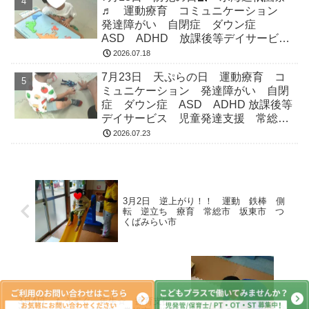
♬ 運動療育 コミュニケーション
発達障がい 自閉症 ダウン症
ASD ADHD 放課後等デイサービ
ス 児童発達支援 常総市 つくばみ
2026.07.18
らい市 坂東市 守谷市
7月23日 天ぷらの日 運動療育 コ
ミュニケーション 発達障がい 自閉
症 ダウン症 ASD ADHD 放課後等
デイサービス 児童発達支援 常総
市 つくばみらい市 坂東市 守谷市
2026.07.23
3月2日 逆上がり！！ 運動 鉄棒 側
転 逆立ち 療育 常総市 坂東市 つ
くばみらい市
3月4日 もうすぐ一年生☆ 療育支援