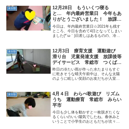
きました☆☆ストレッチもみんな上手♡
完ぺきな開脚を披露してくれました！ス
12月28日 もういくつ寝る
未分類
バラシイ＼(◎o...
と… 年内最終営業日 今年もあ
りがとうございました！ 放課後
等デイサービス 児童発達支援
今日は、年内最終営業日☆2021年も残す
運動療育 コミュニケーション
ところ、今日を含めて4日となってしまい
ました(*´ω｀)日差しはあるものの、冷た
常総市 つくばみらい市
い風が吹く中元気にお友だちが入室です♪
ご挨拶をしたら、運動のスタート☆今年
最後の運動ということでみんな気合が入
12月3日 療育支援 運動遊び
未分類
っていま...
滑り台 児童発達支援 放課後等
デイサービス 常総市 つくばみ
らい市
昨日の冷たい雨が作った水たまりもすぐ
に乾きそうな晴天午前中は、そんな太陽
のように眩しい笑顔のお友だちが入室で
す。さて「何して遊ぼうかな～」(゜゜)？
椅子に座ってご挨拶したらまずはGo Stop
からスタート！元気に走り回ります！！
4月４日 わらべ歌遊び リズム
未分類
サーキッ...
うち 運動療育 常総市 みらい
平市
今日も少し体を動かすと一枚脱ぎたくな
るくらいのいい陽気でしたね。春休みと
いうことで小学生のおともだちが次々入
室する中で、久しぶりに来た２歳のお友