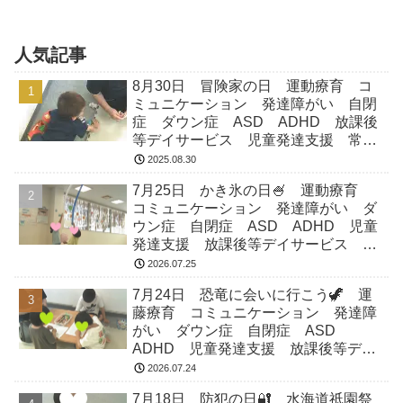
達二人は少しびっくりしたようでした
が、先生達にじゃれっこ遊びをいっぱい
してもらって笑顔や笑い声が...
人気記事
8月30日 冒険家の日 運動療育 コ
ミュニケーション 発達障がい 自閉
症 ダウン症 ASD ADHD 放課後
等デイサービス 児童発達支援 常総
市 つくばみらい市 坂東市 守谷市
2025.08.30
7月25日 かき氷の日🍧 運動療育
コミュニケーション 発達障がい ダ
ウン症 自閉症 ASD ADHD 児童
発達支援 放課後等デイサービス 常
総市 つくばみらい市 坂東市 守谷
2026.07.25
市
7月24日 恐竜に会いに行こう🦖 運
藤療育 コミュニケーション 発達障
がい ダウン症 自閉症 ASD
ADHD 児童発達支援 放課後等デイ
サービス 常総市 つくばみらい市
2026.07.24
坂東市 守谷市
7月18日 防犯の日🔐 水海道祇園祭