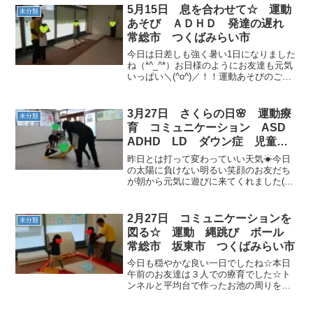
5月15日 息を合わせて☆ 運動
未分類
あそび ＡＤＨＤ 発達の遅れ
常総市 つくばみらい市
今日は日差しも強く暑い1日になりました
ね（*^_^*）お日様のようにお友達も元気
いっぱい＼(^o^)／！！運動あそびのご挨
拶も元気いっぱいです◎◎まず始めは大
好きな「バナナくん体操」♪職員がシンク
ロしてしまいました(^O^) 今日はお友
3月27日 さくらの日🌸 運動療
未分類
達...
育 コミュニケーション ASD
ADHD LD ダウン症 児童発
達支援 放課後等デイサービス
昨日とは打って変わっていい天気☀今日
常総市 つくばみらい市 坂東
の太陽に負けない明るい笑顔のお友だち
が朝から元気に遊びに来てくれました(●
市 守谷市
´ω｀●)自由時間は、みんな仲良く遊びま
す♫ 運動が始まるよ～～～最初は、スト
レッチとGOSTOP！！ サーキットテーマ
2月27日 コミュニケーションを
未分類
「さくらの...
図る☆ 運動 縄跳び ボール
常総市 坂東市 つくばみらい市
今日も穏やかな良い一日でしたね☆本日
午前のお友達は３人での療育でした☆ト
ンネルと平均台で作ったお池の周りをみ
んなでグルっと回り・・・フープの湖で
は自由にジャンプ♪♪♪ おやつの後は自由