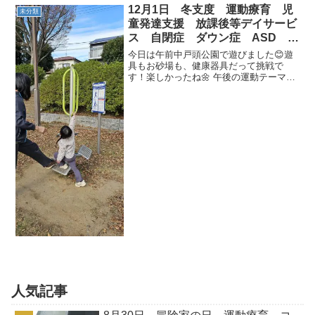
時間☆ 自分で遊んだオモチャもお片付
12月1日 冬支度 運動療育 児
未分類
け出来るようになりま...
童発達支援 放課後等デイサービ
ス 自閉症 ダウン症 ASD
ADHD 常総市 つくばみらい
今日は午前中戸頭公園で遊びました😊遊
市 守谷市
具もお砂場も、健康器具だって挑戦で
す！楽しかったね🌼 午後の運動テーマは
最近めっきり寒くなってきたので冬支度
をしていきます。 動物さんの衣替えです
🐻🦀🦆 夏の洋服をたたんでしまいましょ
☀ クローゼットに...
人気記事