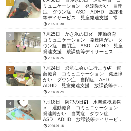
8月30日 冒険家の日 運動療育 コ
ミュニケーション 発達障がい 自閉
症 ダウン症 ASD ADHD 放課後
等デイサービス 児童発達支援 常総
市 つくばみらい市 坂東市 守谷市
2025.08.30
7月25日 かき氷の日🍧 運動療育
コミュニケーション 発達障がい ダ
ウン症 自閉症 ASD ADHD 児童
発達支援 放課後等デイサービス 常
総市 つくばみらい市 坂東市 守谷
2026.07.25
市
7月24日 恐竜に会いに行こう🦖 運
藤療育 コミュニケーション 発達障
がい ダウン症 自閉症 ASD
ADHD 児童発達支援 放課後等デイ
サービス 常総市 つくばみらい市
2026.07.24
坂東市 守谷市
7月18日 防犯の日🔐 水海道祇園祭
♬ 運動療育 コミュニケーション
発達障がい 自閉症 ダウン症
ASD ADHD 放課後等デイサービ
ス 児童発達支援 常総市 つくばみ
2026.07.18