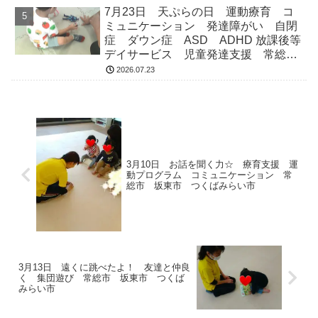
らい市 坂東市 守谷市
7月23日 天ぷらの日 運動療育 コ
ミュニケーション 発達障がい 自閉
症 ダウン症 ASD ADHD 放課後等
デイサービス 児童発達支援 常総
市 つくばみらい市 坂東市 守谷市
2026.07.23
3月10日 お話を聞く力☆ 療育支援 運
動プログラム コミュニケーション 常
総市 坂東市 つくばみらい市
3月13日 遠くに跳べたよ！ 友達と仲良
く 集団遊び 常総市 坂東市 つくば
みらい市