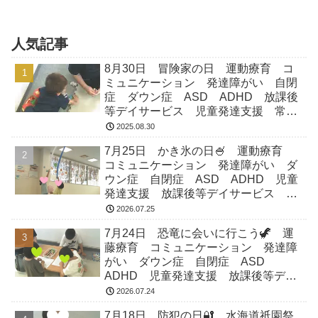
日のテーマは『冒険家の日』です！冒険
家の日（8月30日 記念日）1965年（昭和
40年）に同志社...
人気記事
8月30日 冒険家の日 運動療育 コ
ミュニケーション 発達障がい 自閉
症 ダウン症 ASD ADHD 放課後
等デイサービス 児童発達支援 常総
市 つくばみらい市 坂東市 守谷市
2025.08.30
7月25日 かき氷の日🍧 運動療育
コミュニケーション 発達障がい ダ
ウン症 自閉症 ASD ADHD 児童
発達支援 放課後等デイサービス 常
総市 つくばみらい市 坂東市 守谷
2026.07.25
市
7月24日 恐竜に会いに行こう🦖 運
藤療育 コミュニケーション 発達障
がい ダウン症 自閉症 ASD
ADHD 児童発達支援 放課後等デイ
サービス 常総市 つくばみらい市
2026.07.24
坂東市 守谷市
7月18日 防犯の日🔐 水海道祇園祭