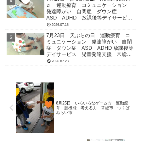
♬ 運動療育 コミュニケーション
発達障がい 自閉症 ダウン症
ASD ADHD 放課後等デイサービ
ス 児童発達支援 常総市 つくばみ
2026.07.18
らい市 坂東市 守谷市
7月23日 天ぷらの日 運動療育 コ
ミュニケーション 発達障がい 自閉
症 ダウン症 ASD ADHD 放課後等
デイサービス 児童発達支援 常総
市 つくばみらい市 坂東市 守谷市
2026.07.23
8月25日 いろいろなゲーム☆ 運動療
育 脳機能 考える力 常総市 つくば
みらい市