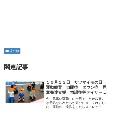
未分類
関連記事
１０月１３日 サツマイモの日
未分類
運動療育 自閉症 ダウン症 児
童発達支援 放課後等デイサービ
ス 常総市 つくばみらい市 坂
少し肌寒い雨降りの一日でしたが教室に
東市
は元気なお友だちが遊びに来てくれまし
た。運動のご挨拶をしたらストレッチと
GO!STOPから始めます！ サツマイモの