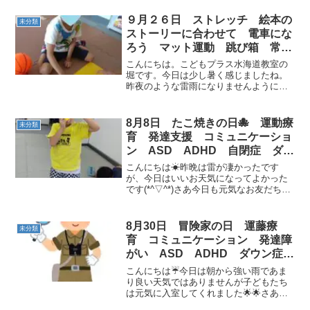
日（１０月１３日 記念日）埼玉県川越市
のサツマイモ愛好者の集まりである「川
９月２６日 ストレッチ 絵本の
未分類
越いも友の会」が...
ストーリーに合わせて 電車にな
ろう マット運動 跳び箱 常総
市 つくばみらい市 下妻市
こんにちは。こどもプラス水海道教室の
堀です。今日は少し暑く感じましたね。
昨夜のような雷雨になりませんように。
午前中のお友達は元気一杯。イヌの絵を
見つけて「盲導犬」の「紙芝居を読ん
で。」と持って来ました。とても集中し
8月8日 たこ焼きの日🐙 運動療
未分類
て聞き入っていました。運動...
育 発達支援 コミュニケーショ
ン ASD ADHD 自閉症 ダウ
ン症 放課後等デイサービス 児
こんにちは☀昨晩は雷が凄かったです
童発達支援 常総市 つくばみら
が、今日はいいお天気になってよかった
です(*^▽^*)さあ今日も元気なお友だちが
い市 守谷市 坂東市
遊びに来てくれました🌟 さて今日の運動
のテーマは『たこやきの日』です🐙たこ
焼の日（8月8日 記念日）香川県三豊市に
8月30日 冒険家の日 運藤療
未分類
本社を置き、...
育 コミュニケーション 発達障
がい ASD ADHD ダウン症
児童発達支援 放課後等デイサー
こんにちは☔今日は朝から強い雨であま
ビス 常総市 つくばみらい市
り良い天気ではありませんが子どもたち
は元気に入室してくれました🌟🌟さあ今
坂東市 守谷市
日も頑張って運動していきましょう🔥今