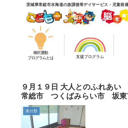
茨城県常総市水海道の放課後等デイサービス・児童発
柳沢運動
支援プログラム
プログラムとは
９月１９日 大人とのふれあい
常総市 つくばみらい市 坂東
未分類