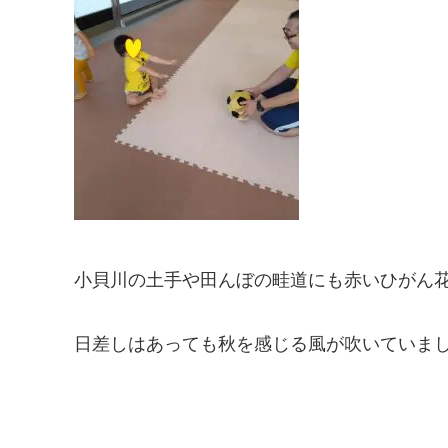
小貝川の土手や田んぼの畦道にも赤いひがん
日差しはあっても秋を感じる風が吹いていま