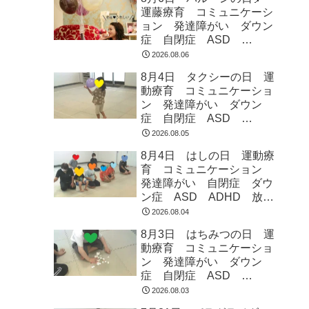
運藤療育 コミュニケーシ
ョン 発達障がい ダウン
症 自閉症 ASD
ADHD 児童発達支援 放
2026.08.06
課後等デイサービス 常総
8月4日 タクシーの日 運
市 つくばみらい市 坂東
動療育 コミュニケーショ
市 守谷市
ン 発達障がい ダウン
症 自閉症 ASD
ADHD 児童発達支援 放
2026.08.05
課後等デイサービス 常総
8月4日 はしの日 運動療
市 つくばみらい市 坂東
育 コミュニケーション
市 守谷市
発達障がい 自閉症 ダウ
ン症 ASD ADHD 放課
後等デイサービス 児童発
2026.08.04
達支援 常総市 つくばみ
8月3日 はちみつの日 運
らい市 坂東市 守谷市
動療育 コミュニケーショ
ン 発達障がい ダウン
症 自閉症 ASD
ADHD 児童発達支援 放
2026.08.03
課後等デイサービス 常総