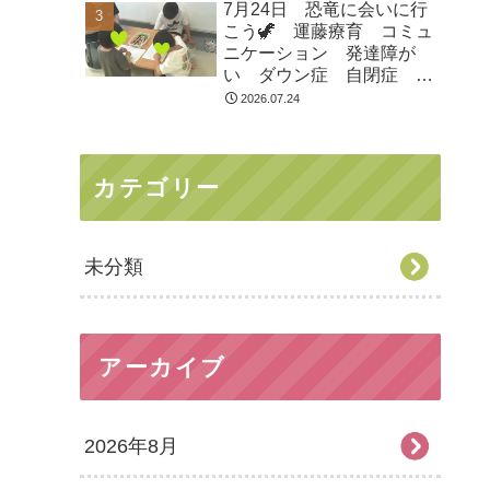
7月24日 恐竜に会いに行
市 つくばみらい市 坂東
こう🦖 運藤療育 コミュ
市 守谷市
ニケーション 発達障が
い ダウン症 自閉症
ASD ADHD 児童発達支
2026.07.24
援 放課後等デイサービ
ス 常総市 つくばみらい
市 坂東市 守谷市
カテゴリー
未分類
アーカイブ
2026年8月