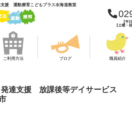
達支援 運動療育こどもプラス水海道教室
02
【平日
【土曜・祝
ご利用方法
ブログ
職員紹介
 発達支援 放課後等デイサービス
市