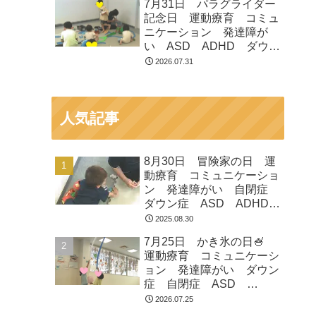
7月31日 パラグライダー
市 つくばみらい市 坂東
記念日 運動療育 コミュ
市 守谷市
ニケーション 発達障が
い ASD ADHD ダウン
症 児童発達支援 放課後
2026.07.31
等デイサービス 常総市
つくばみらい市 坂東市
守谷市
人気記事
8月30日 冒険家の日 運
動療育 コミュニケーショ
ン 発達障がい 自閉症
ダウン症 ASD ADHD
放課後等デイサービス 児
2025.08.30
童発達支援 常総市 つく
7月25日 かき氷の日🍧
ばみらい市 坂東市 守谷
運動療育 コミュニケーシ
市
ョン 発達障がい ダウン
症 自閉症 ASD
ADHD 児童発達支援 放
2026.07.25
課後等デイサービス 常総