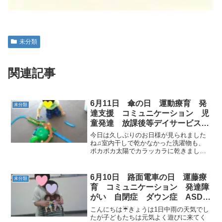
未分類
関連記事
6月11日 傘の日 運動療育 発
未分類
達支援 コミュニケーション 児
童発達 放課後等デイサービス
常総市 つくばみらい市
今日は久しぶりのお日様が見られました
ね♫室内干しで乾かなかった洗濯物も、
ポカポカ太陽でカラッカラに乾きました
＼(^o^)／雨の日の長靴も楽しいけれ
ど・・・やっぱり晴れた日が一番好き♫
午前は今日も元気なお友達が入室です☆
6月10日 路面電車の日 運藤療
未分類
彡大好きなエレベーター...
育 コミュニケーション 発達障
がい 自閉症 ダウン症 ASD
ADHD 放課後等デイサービス
こんにちは☔きょうは1日中雨の天気でし
児童発達支援 常総市 つくば
たが子どもたちは元気よく遊びに来てく