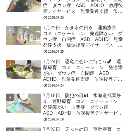
症 ダウン症 ASD ADHD 放課後
等デイサービス 児童発達支援 常総
市 つくばみらい市 坂東市 守谷市
2025.08.30
7月25日 かき氷の日🍧 運動療育
コミュニケーション 発達障がい ダ
ウン症 自閉症 ASD ADHD 児童
発達支援 放課後等デイサービス 常
総市 つくばみらい市 坂東市 守谷
2026.07.25
市
7月24日 恐竜に会いに行こう🦖 運
藤療育 コミュニケーション 発達障
がい ダウン症 自閉症 ASD
ADHD 児童発達支援 放課後等デイ
サービス 常総市 つくばみらい市
2026.07.24
坂東市 守谷市
7月18日 防犯の日🔐 水海道祇園祭
♬ 運動療育 コミュニケーション
発達障がい 自閉症 ダウン症
ASD ADHD 放課後等デイサービ
ス 児童発達支援 常総市 つくばみ
2026.07.18
らい市 坂東市 守谷市
7月23日 天ぷらの日 運動療育 コ