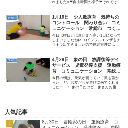
れました⭐☔自由時間の様子☔それでは早
みらい市 坂東市 守谷市
速運動を始めていきましょう❕今日の運動
のテーマは『路面電車の日』です🚃路面
電車の日（6月10日 記念日）1995年（平
1月10日 少人数療育 気持ちの
未分類
成7年）の...
コントロール 関わり合い コミ
ュニケーション 常総市 つくば
みらい市
今日は昨日とは違いまた寒い1日になって
しまいましたね(>_<)インフルエンザもチ
ラホラ出てきましたので体調管理には十
分に注意してくださいね◎午前のお友達
はのんびりと過ごす事が出来ました◎◎
運動あそびの前は職員の真似っこをした
4月28日 象の日 放課後等デイ
未分類
りしてコミュニケ...
サービス 児童発達支援 運動療
育 コミュニケーション 常総
市 つくばみらい市 坂東市 守
今日の朝は、天気が曇っていて風も強か
谷市
ったけど、お友だちが遊びに来てくれま
したー！！ 象の日だけど、象さんお腹が
すいちゃった(>_<)どうしよう(+o+)…そ
うだ！！象さんの好きなりんごをプレゼ
ントしあてあげよう！！先ずタクシーで
りんごを買い...
人気記事
8月30日 冒険家の日 運動療育 コ
ミュニケーション 発達障がい 自閉