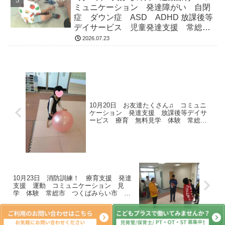
ミュニケーション 発達障がい 自閉
症 ダウン症 ASD ADHD 放課後等
デイサービス 児童発達支援 常総
市 つくばみらい市 坂東市 守谷市
2026.07.23
10月20日 お友達たくさん♫ コミュニ
ケーション 発達支援 放課後等デイサ
ービス 療育 無料見学 体験 常総
市 つくばみらい市
10月23日 消防訓練！ 療育支援 発達
支援 運動 コミュニケーション 見
学 体験 常総市 つくばみらい市 下
妻市