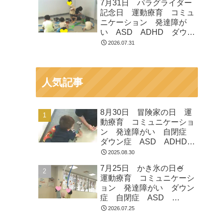
7月31日 パラグライダー
市 つくばみらい市 坂東
記念日 運動療育 コミュ
市 守谷市
ニケーション 発達障が
い ASD ADHD ダウン
症 児童発達支援 放課後
2026.07.31
等デイサービス 常総市
つくばみらい市 坂東市
守谷市
人気記事
8月30日 冒険家の日 運
動療育 コミュニケーショ
ン 発達障がい 自閉症
ダウン症 ASD ADHD
放課後等デイサービス 児
2025.08.30
童発達支援 常総市 つく
7月25日 かき氷の日🍧
ばみらい市 坂東市 守谷
運動療育 コミュニケーシ
市
ョン 発達障がい ダウン
症 自閉症 ASD
ADHD 児童発達支援 放
2026.07.25
課後等デイサービス 常総