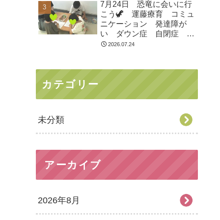
7月24日 恐竜に会いに行
市 つくばみらい市 坂東
こう🦖 運藤療育 コミュ
市 守谷市
ニケーション 発達障が
い ダウン症 自閉症
ASD ADHD 児童発達支
2026.07.24
援 放課後等デイサービ
ス 常総市 つくばみらい
市 坂東市 守谷市
カテゴリー
未分類
アーカイブ
2026年8月