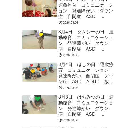
運藤療育 コミュニケーシ
ョン 発達障がい ダウン
症 自閉症 ASD
ADHD 児童発達支援 放
2026.08.06
課後等デイサービス 常総
8月4日 タクシーの日 運
市 つくばみらい市 坂東
動療育 コミュニケーショ
市 守谷市
ン 発達障がい ダウン
症 自閉症 ASD
ADHD 児童発達支援 放
2026.08.05
課後等デイサービス 常総
8月4日 はしの日 運動療
市 つくばみらい市 坂東
育 コミュニケーション
市 守谷市
発達障がい 自閉症 ダウ
ン症 ASD ADHD 放課
後等デイサービス 児童発
2026.08.04
達支援 常総市 つくばみ
8月3日 はちみつの日 運
らい市 坂東市 守谷市
動療育 コミュニケーショ
ン 発達障がい ダウン
症 自閉症 ASD
ADHD 児童発達支援 放
2026.08.03
課後等デイサービス 常総