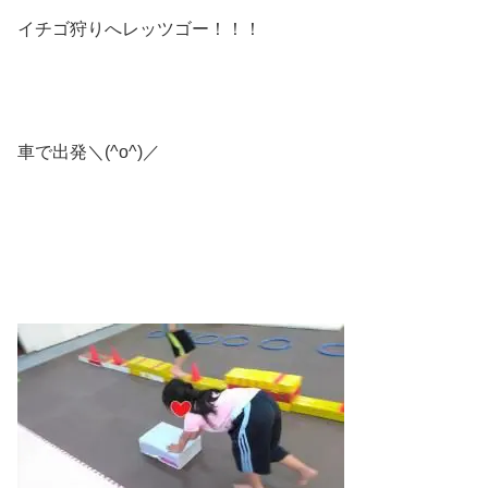
イチゴ狩りへレッツゴー！！！
車で出発＼(^o^)／