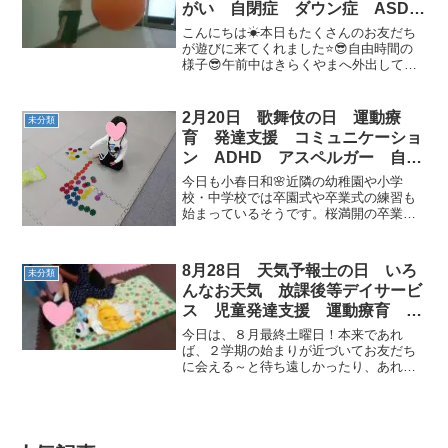
がい 自閉症 ダウン症 ASD
ADHD 放課後等デイサービス
こんにちは☀本日もたくさんのお友だち
児童発達支援 常総市 つくばみ
が遊びに来てくれました⭐😎自由時間の
様子😎午前中はきらくやまへ外出してき
らい市 坂東市 守谷市
ました！風が吹いていて涼しくてよかっ
たです☺️それでは早速運動を始めていき
ましょう❕今日の運動のテーマは『海軍記
2月20日 歌舞伎の日 運動療
未分類
念日』です✨海軍記念...
育 発達支援 コミュニケーショ
ン ADHD アスペルガー 自閉
症 ダウン症 放課後等デイサー
今日も小春日和🌸近隣の幼稚園や小学
ビス 児童発達支援 常総市 つ
校・中学校では卒園式や卒業式の練習も
始まっているそうです。桜満開の卒業式
くばみらい市 坂東市 守谷市
だと嬉しいですね(#^.^#)さて、今日も元
気なお友達が入室です🎵今日が初回利用
のお友達も仲間入り☆彡仲良く元気にた
8月28日 天気予報士の日 いろ
未分類
くさん！体を動かし...
んなお天気 放課後等デイサービ
ス 児童発達支援 運動療育 常
総市 つくばみらい市 坂東市
今日は、８月最終土曜日！本来であれ
ば、２学期の始まりが近づいてお友だち
に会える～と待ち遠しかったり、あれ？
宿題が…。と焦ってみたりしている時期
ですが休園になる幼稚園があったり、リ
モート授業になったりなんだか落ち着か
ない８月下旬となっています...