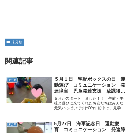
未分類
関連記事
５月１日 宅配ボックスの日 運
未分類
動遊び コミュニケーション 発
達障害 児童発達支援 放課後等
デイサービス 常総市 つくばみ
５月がスタートしました！！！午前・午
らい市 坂東市 見学・体験随時
後と遊びに来てくれたお友だちはみんな
元気いっぱいです(^O^)午前中は、見学の
募集
お友だちも来てくれました。 運動のご挨
拶をしたらストレッチとGO STOPで体を
温めていきます！ 今日は、『宅配ボック
5月27日 海軍記念日 運動療
未分類
ス』だそ...
育 コミュニケーション 発達障