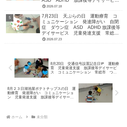
ASD ADHD 放課後等デイサービ
ス 児童発達支援 常総市 つくばみ
2026.07.18
らい市 坂東市 守谷市
7月23日 天ぷらの日 運動療育 コ
ミュニケーション 発達障がい 自閉
症 ダウン症 ASD ADHD 放課後等
デイサービス 児童発達支援 常総
市 つくばみらい市 坂東市 守谷市
2026.07.23
8月20日 交通信号設置記念日🚥 運動療
育 児童発達支援 放課後等デイサービ
ス コミュニケーション 常総市 つく
ばみらい市 坂東市 守谷市
8月２３日湖池屋ポテトチップスの日 運
動療育 発達障がい コミュニケーショ
ン 児童発達支援 放課後等デイサービ
ス 常総市 つくばみらい市 坂東市
守谷市
ホーム
未分類