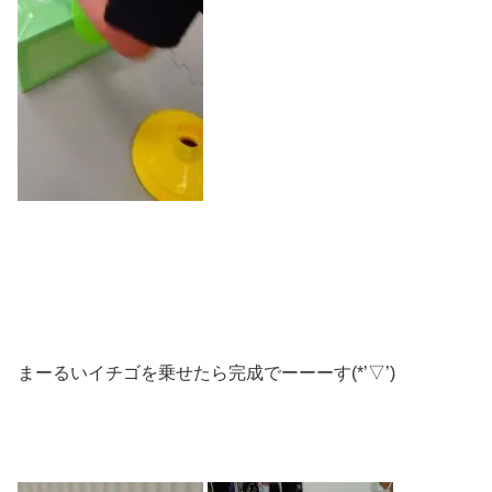
まーるいイチゴを乗せたら完成でーーーす(*’▽’)