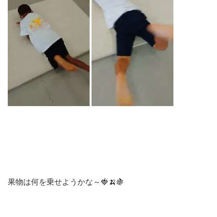
果物は何を乗せようかな～🍓🍌🍇