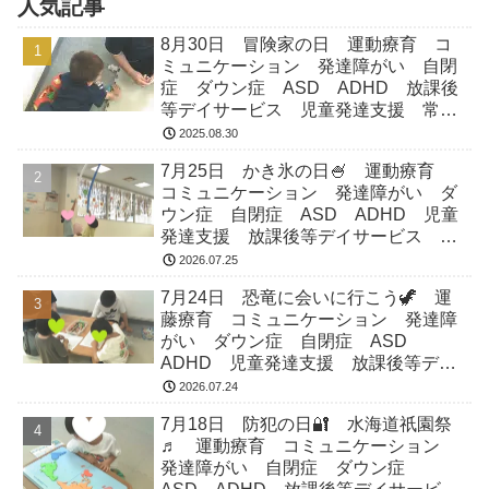
人気記事
8月30日 冒険家の日 運動療育 コ
ミュニケーション 発達障がい 自閉
症 ダウン症 ASD ADHD 放課後
等デイサービス 児童発達支援 常総
市 つくばみらい市 坂東市 守谷市
2025.08.30
7月25日 かき氷の日🍧 運動療育
コミュニケーション 発達障がい ダ
ウン症 自閉症 ASD ADHD 児童
発達支援 放課後等デイサービス 常
総市 つくばみらい市 坂東市 守谷
2026.07.25
市
7月24日 恐竜に会いに行こう🦖 運
藤療育 コミュニケーション 発達障
がい ダウン症 自閉症 ASD
ADHD 児童発達支援 放課後等デイ
サービス 常総市 つくばみらい市
2026.07.24
坂東市 守谷市
7月18日 防犯の日🔐 水海道祇園祭
♬ 運動療育 コミュニケーション
発達障がい 自閉症 ダウン症