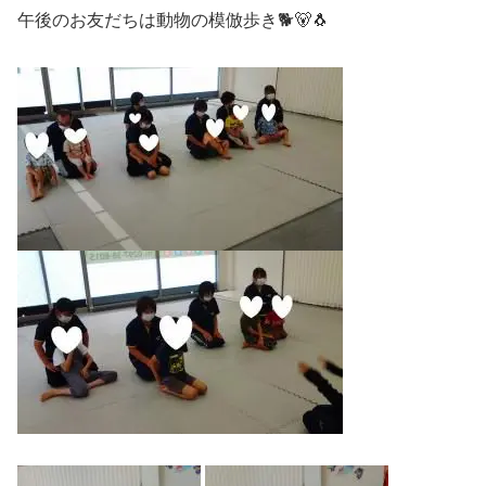
午後のお友だちは動物の模倣歩き🐕🐻🐧