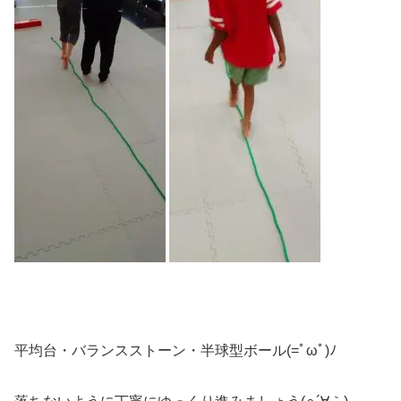
平均台・バランスストーン・半球型ボール(=ﾟωﾟ)ﾉ