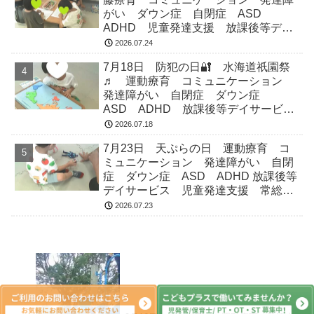
がい ダウン症 自閉症 ASD
ADHD 児童発達支援 放課後等デイ
サービス 常総市 つくばみらい市
2026.07.24
坂東市 守谷市
7月18日 防犯の日🔐 水海道祇園祭
♬ 運動療育 コミュニケーション
発達障がい 自閉症 ダウン症
ASD ADHD 放課後等デイサービ
ス 児童発達支援 常総市 つくばみ
2026.07.18
らい市 坂東市 守谷市
7月23日 天ぷらの日 運動療育 コ
ミュニケーション 発達障がい 自閉
症 ダウン症 ASD ADHD 放課後等
デイサービス 児童発達支援 常総
市 つくばみらい市 坂東市 守谷市
2026.07.23