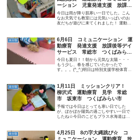
ーション 児童発達支援 放課後
等デイサービス 常総市 つくば
今日は雨が降り肌寒い一日でした。こん
みらい市 坂東市
なお天気でも教室には元気いっぱいのお
友だちが遊びに来てくれました！ 運動が
始まります！！ ストレッチで体をほぐし
たあとは…隠れミッキー探しで大盛り上
がり！！そう！！４月１５日の今日はデ
6月6日 コミュニケーション 運
未分類
ィズニーランドが開園...
動療育 発達支援 放課後等デイ
サービス 常総市 つくばみらい
市
今日も夏日！！朝から元気な太陽・・・
もう少し、春を感じていたかったで
す。。。(^_^;)明日は特別支援学校体育連
盟大会（通称 特体連）が行われるそう
で、こどもプラス水海道教室を利用の支
援学校のお友達も参加するそうです❀明
1月11日 ミッションクリア！
未分類
日もきっと暑くなるで...
柳沢式 運動療育 見学 常総
市 坂東市 つくばみらい市
予報では今日はとっても寒い日でした
が、ぽかぽか陽気の過ごしやすい一日で
したね☆今日のこどもプラス水海道はた
くさんの女の子達が入室してくれました
（*^_^*） もちろん男の子も出席しまし
たが、女の子５人男の子２人という、圧
4月25日 8の字大縄跳び☆ コ
未分類
倒的女子強い☆の図が...
ミュニケーション 運動療育 放