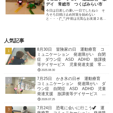
デイ 常総市 つくばみらい市
今日は日差しの暑い一日でしたね☆ そ
ろそろ日焼け止め対策を始めない
と・・・(^_^;)午前は元気なお友達２名が
入室してくれました♪サーキットや迷路を
取り入れた運動あそび☆ ご褒美マットは
空飛ぶ絨毯！！ 静の活動は粘土遊びをし
ました✿絵本や読...
人気記事
8月30日 冒険家の日 運動療育 コ
ミュニケーション 発達障がい 自閉
症 ダウン症 ASD ADHD 放課後
等デイサービス 児童発達支援 常総
市 つくばみらい市 坂東市 守谷市
2025.08.30
7月25日 かき氷の日🍧 運動療育
コミュニケーション 発達障がい ダ
ウン症 自閉症 ASD ADHD 児童
発達支援 放課後等デイサービス 常
総市 つくばみらい市 坂東市 守谷
2026.07.25
市
7月24日 恐竜に会いに行こう🦖 運
藤療育 コミュニケーション 発達障