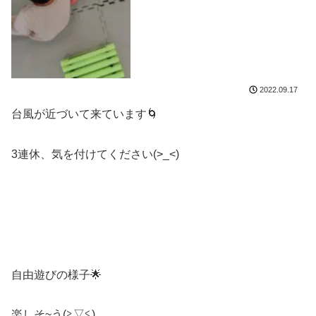
2022.09.17
台風が近づいて来ています🌀
3連休、気を付けてください(>_<)
自由遊びの様子🌟
楽しそ~う(≧▽≦)