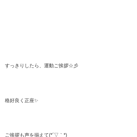
すっきりしたら、運動ご挨拶☆彡
格好良く正座✨
ご挨拶も声を揃えて(*´▽｀*)