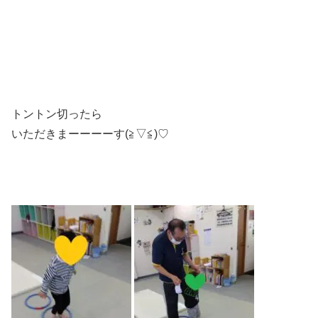
トントン切ったら
いただきまーーーーす(≧▽≦)♡