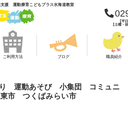
達支援 運動療育こどもプラス水海道教室
02
【平日
【土曜・祝
ご利用方法
ブログ
職員紹介
かり 運動あそび 小集団 コミュニ
坂東市 つくばみらい市