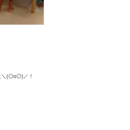
(◎o◎)／！