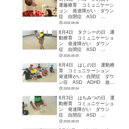
運藤療育 コミュニケーシ
ョン 発達障がい ダウン
症 自閉症 ASD
ADHD 児童発達支援 放
2026.08.06
課後等デイサービス 常総
8月4日 タクシーの日 運
市 つくばみらい市 坂東
動療育 コミュニケーショ
市 守谷市
ン 発達障がい ダウン
症 自閉症 ASD
ADHD 児童発達支援 放
2026.08.05
課後等デイサービス 常総
8月4日 はしの日 運動療
市 つくばみらい市 坂東
育 コミュニケーション
市 守谷市
発達障がい 自閉症 ダウ
ン症 ASD ADHD 放課
後等デイサービス 児童発
2026.08.04
達支援 常総市 つくばみ
8月3日 はちみつの日 運
らい市 坂東市 守谷市
動療育 コミュニケーショ
ン 発達障がい ダウン
症 自閉症 ASD
ADHD 児童発達支援 放
2026.08.03
課後等デイサービス 常総