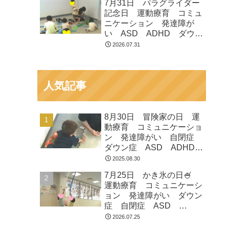
7月31日 パラグライダー
市 つくばみらい市 坂東
記念日 運動療育 コミュ
市 守谷市
ニケーション 発達障が
い ASD ADHD ダウン
症 児童発達支援 放課後
2026.07.31
等デイサービス 常総市
つくばみらい市 坂東市
守谷市
人気記事
8月30日 冒険家の日 運
動療育 コミュニケーショ
ン 発達障がい 自閉症
ダウン症 ASD ADHD
放課後等デイサービス 児
2025.08.30
童発達支援 常総市 つく
7月25日 かき氷の日🍧
ばみらい市 坂東市 守谷
運動療育 コミュニケーシ
市
ョン 発達障がい ダウン
症 自閉症 ASD
ADHD 児童発達支援 放
2026.07.25
課後等デイサービス 常総