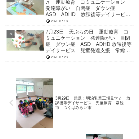
♬ 運動療育 コミュニケーション
発達障がい 自閉症 ダウン症
ASD ADHD 放課後等デイサービ
ス 児童発達支援 常総市 つくばみ
2026.07.18
らい市 坂東市 守谷市
7月23日 天ぷらの日 運動療育 コ
ミュニケーション 発達障がい 自閉
症 ダウン症 ASD ADHD 放課後等
デイサービス 児童発達支援 常総
市 つくばみらい市 坂東市 守谷市
2026.07.23
3月29日 遠足！明治乳業工場見学☆ 放
課後等デイサービス 児童療育 常総
市 つくばみらい市