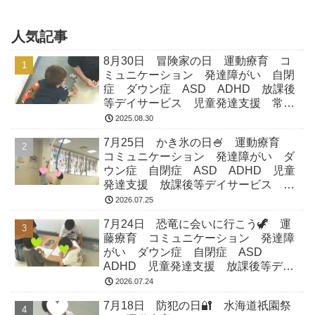
お空へ旅立ちます 飛行機の中で機内食の
準備です安...
人気記事
8月30日 冒険家の日 運動療育 コ
ミュニケーション 発達障がい 自閉
症 ダウン症 ASD ADHD 放課後
等デイサービス 児童発達支援 常総
市 つくばみらい市 坂東市 守谷市
2025.08.30
7月25日 かき氷の日🍧 運動療育
コミュニケーション 発達障がい ダ
ウン症 自閉症 ASD ADHD 児童
発達支援 放課後等デイサービス 常
総市 つくばみらい市 坂東市 守谷
2026.07.25
市
7月24日 恐竜に会いに行こう🦖 運
藤療育 コミュニケーション 発達障
がい ダウン症 自閉症 ASD
ADHD 児童発達支援 放課後等デイ
サービス 常総市 つくばみらい市
2026.07.24
坂東市 守谷市
7月18日 防犯の日🔐 水海道祇園祭