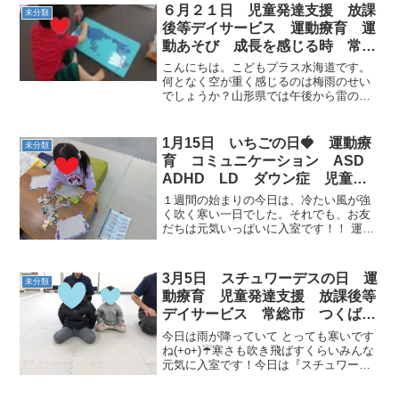
☆彡自由時間はお友達とのコミュニケー
６月２１日 児童発達支援 放課
未分類
ション！節分が近い...
後等デイサービス 運動療育 運
動あそび 成長を感じる時 常総
市 つくばみらい市 坂東市
こんにちは。こどもプラス水海道です。
何となく空が重く感じるのは梅雨のせい
でしょうか？山形県では午後から雷の予
報も出ています。被災地の皆さん、お気
を付け下さい。こどもプラスに来てくれ
たお友達は、世界地図のパズルやプラレ
1月15日 いちごの日🍓 運動療
未分類
ールで思う存分遊びます。...
育 コミュニケーション ASD
ADHD LD ダウン症 児童発
達支援 放課後等デイサービス
１週間の始まりの今日は、冷たい風が強
常総市 つくばみらい市 坂東
く吹く寒い一日でした。それでも、お友
だちは元気いっぱいに入室です！！ 運動
市 守谷市
のご挨拶をしたらサーキットにむけてス
トレッチとGOSTOPで体をほぐしましょ
う！！ サーキットテーマ「いちごの日
3月5日 スチュワーデスの日 運
未分類
（１月１５日・毎月...
動療育 児童発達支援 放課後等
デイサービス 常総市 つくばみ
らい市 守谷市
今日は雨が降っていて とっても寒いです
ね(+o+)☔寒さも吹き飛ばすくらいみんな
元気に入室です！今日は『スチュワーデ
スの日』です！！お空の旅へレッツゴ~🛫
✨ フライトしますよ～キーンと飛行機が