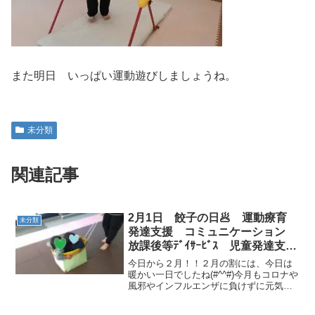
また明日 いっぱい運動遊びしましょうね。
未分類
関連記事
2月1日 餃子の日🥟 運動療育
未分類
発達支援 コミュニケーション
放課後等ﾃﾞｲｻｰﾋﾞｽ 児童発達支
援 常総市 つくばみらい市 坂
今日から２月！！２月の割には、今日は
東市 守谷市
暖かい一日でしたね(#^^#)今月もコロナや
風邪やインフルエンザに負けずに元気
に！たくさん運動あそびをしましょうね
🎵さて！今日も元気なお友達が入室です