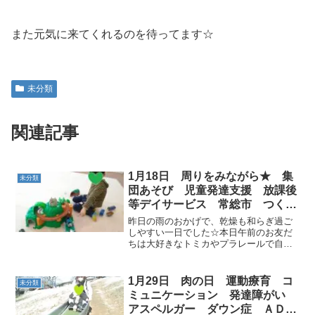
また元気に来てくれるのを待ってます☆
未分類
関連記事
1月18日 周りをみながら★ 集
未分類
団あそび 児童発達支援 放課後
等デイサービス 常総市 つくば
みらい市
昨日の雨のおかげで、乾燥も和らぎ過ご
しやすい一日でした☆本日午前のお友だ
ちは大好きなトミカやプラレールで自由
時間を過ごし、リクエストの「バナナく
ん体操」から運動あそびスタートです♫
難しい横ステップ習得のため、フープで
1月29日 肉の日 運動療育 コ
未分類
横ジャンプや足踏みでリ...
ミュニケーション 発達障がい
アスペルガー ダウン症 ＡＤＨ