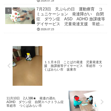
ス 児童発達支援 常総市 つくばみ
2026.07.18
らい市 坂東市 守谷市
7月23日 天ぷらの日 運動療育 コ
ミュニケーション 発達障がい 自閉
症 ダウン症 ASD ADHD 放課後等
デイサービス 児童発達支援 常総
市 つくばみらい市 坂東市 守谷市
2026.07.23
１１月８日 ことばの発達 児童発達支
援 放課後等デイサービス 常総市 つ
くばみらい市 坂東市
11月10日 2人3脚★ 発達の遅れ
ADHD ダウン症 自閉スペクトラム症
常総市 つくばみらい市