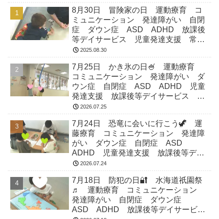
8月30日 冒険家の日 運動療育 コ
ミュニケーション 発達障がい 自閉
症 ダウン症 ASD ADHD 放課後
等デイサービス 児童発達支援 常総
市 つくばみらい市 坂東市 守谷市
2025.08.30
7月25日 かき氷の日🍧 運動療育
コミュニケーション 発達障がい ダ
ウン症 自閉症 ASD ADHD 児童
発達支援 放課後等デイサービス 常
総市 つくばみらい市 坂東市 守谷
2026.07.25
市
7月24日 恐竜に会いに行こう🦖 運
藤療育 コミュニケーション 発達障
がい ダウン症 自閉症 ASD
ADHD 児童発達支援 放課後等デイ
サービス 常総市 つくばみらい市
2026.07.24
坂東市 守谷市
7月18日 防犯の日🔐 水海道祇園祭
♬ 運動療育 コミュニケーション
発達障がい 自閉症 ダウン症
ASD ADHD 放課後等デイサービ