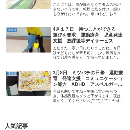
Ｄ 放課後等デイサービス 児童
こんにちは。雨が降らなくてダムの水が
発達支援 常総市 つくばみらい
少ないそうです。乾燥に気を付け、節水
も心がけたいですね。寒いけど、お日様
市 坂東市 守谷市
が出ていたので午前中のお友だちと ホ
ーミックふれあい公園へ行って来まし
た。 スキップしながら車に向かう姿を見
4月１７日 待つことができる
未分類
ると楽しい時間を過ごせた...
遊びを要求 運動療育 児童発達
支援 放課後等デイサービス 常
総市 坂東市
またまた 寒い日になりましたね。今日
は子どもたちが来る前に、少し暖房を入
れて部屋を暖かくして待っていました。
３時半ごろに、どたどたっと入室してき
たお友達です。今日は、連絡帳出しや身
支度を終えると自由遊びの時間はなかっ
3月8日 ミツバチの日🐝 運動療
未分類
たのですが、どうしても揺...
育 発達支援 コミュニケーショ
ン能力 ADHD アスペルガー
自閉症 ダウン症 放課後等デイ
今日も寒いですね～午後は雪がちらつ
サービス 常総市 つくばみらい
き、体感温度もグッと下がります。夜は
暖かくしてくださいね(*^-^*)さて！今日も
市 坂東市 守谷市
元気なお友達が入室です🎵難問パズルも
職員と力を合わせて完成°˖✧◝(⁰▿⁰)◜✧˖°運
動あそびもがんばりましょう💪ご挨拶を
し...
人気記事