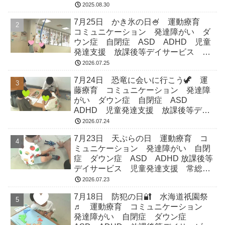
市 つくばみらい市 坂東市 守谷市
2025.08.30
7月25日 かき氷の日🍧 運動療育
コミュニケーション 発達障がい ダ
ウン症 自閉症 ASD ADHD 児童
発達支援 放課後等デイサービス 常
総市 つくばみらい市 坂東市 守谷
2026.07.25
市
7月24日 恐竜に会いに行こう🦖 運
藤療育 コミュニケーション 発達障
がい ダウン症 自閉症 ASD
ADHD 児童発達支援 放課後等デイ
サービス 常総市 つくばみらい市
2026.07.24
坂東市 守谷市
7月23日 天ぷらの日 運動療育 コ
ミュニケーション 発達障がい 自閉
症 ダウン症 ASD ADHD 放課後等
デイサービス 児童発達支援 常総
市 つくばみらい市 坂東市 守谷市
2026.07.23
7月18日 防犯の日🔐 水海道祇園祭
♬ 運動療育 コミュニケーション
発達障がい 自閉症 ダウン症