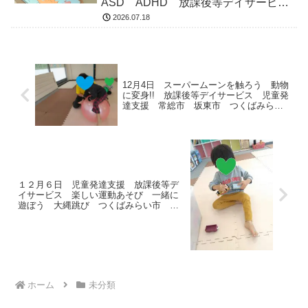
ASD ADHD 放課後等デイサービ
ス 児童発達支援 常総市 つくばみ
2026.07.18
らい市 坂東市 守谷市
12月4日 スーパームーンを触ろう 動物
に変身!! 放課後等デイサービス 児童発
達支援 常総市 坂東市 つくばみらい
市
１２月６日 児童発達支援 放課後等デ
イサービス 楽しい運動あそび 一緒に
遊ぼう 大縄跳び つくばみらい市 常
総市 坂東市
ホーム
未分類