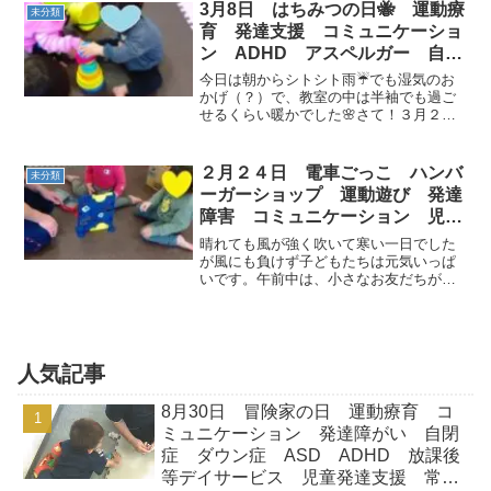
前中に行われました！！先生のお話を聞
3月8日 はちみつの日🐝 運動療
未分類
くみんなの顔は...
育 発達支援 コミュニケーショ
ン ADHD アスペルガー 自閉
症 ダウン症 常総市 つくばみ
今日は朝からシトシト雨☔でも湿気のお
らい市 坂東市
かげ（？）で、教室の中は半袖でも過ご
せるくらい暖かでした🌸さて！３月２週
目スタートです(｀・ω・´)今日も元気なお
友達が入室♬自由時間は大きな風船やカ
プラ・トミカのミニカーなどでたくさん
２月２４日 電車ごっこ ハンバ
未分類
遊びました(^O^...
ーガーショップ 運動遊び 発達
障害 コミュニケーション 児童
発達支援 放課後等デイサービ
晴れても風が強く吹いて寒い一日でした
ス 常総市 つくばみらい市 坂
が風にも負けず子どもたちは元気いっぱ
いです。午前中は、小さなお友だちが来
東市
てくれました♪ さあ！運動の始まり
～！！GO!STOP!!では、イヌさんとイモ
ムシさんに変身しました。 サーキットで
は、二人ペアで電...
人気記事
8月30日 冒険家の日 運動療育 コ
ミュニケーション 発達障がい 自閉
症 ダウン症 ASD ADHD 放課後
等デイサービス 児童発達支援 常総