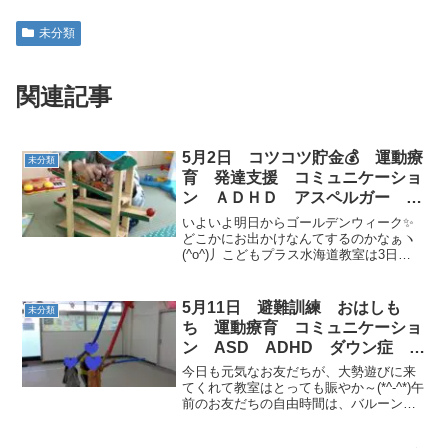
未分類
関連記事
5月2日 コツコツ貯金💰 運動療
未分類
育 発達支援 コミュニケーショ
ン ＡＤＨＤ アスペルガー 自
閉症 ダウン症 放課後等デイサ
いよいよ明日からゴールデンウィーク✨
ービス 児童発達支援 常総市
どこかにお出かけなんてするのかなぁヽ
(^o^)丿こどもプラス水海道教室は3日
つくばみらい市 坂東市 守谷市
（金）のみ営業です。4日（土）・6日
（土）はお休みになりますので、ご確認
のほど、よろしくお願いいたします★さ
5月11日 避難訓練 おはしも
未分類
て！今日も元気なお友...
ち 運動療育 コミュニケーショ
ン ASD ADHD ダウン症 児
童発達支援 放課後等デイサービ
今日も元気なお友だちが、大勢遊びに来
ス 常総市 つくばみらい市 坂
てくれて教室はとっても賑やか～(*^-^*)午
前のお友だちの自由時間は、バルーンア
東市 守谷市
ートやしゃぼん玉でたくさん遊びまし
た！！ 今日は、月に１度の避難訓練が午