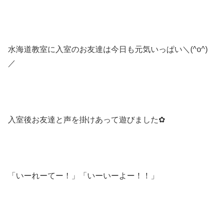
水海道教室に入室のお友達は今日も元気いっぱい＼(^o^)
／
入室後お友達と声を掛けあって遊びました✿
「いーれーてー！」「いーいーよー！！」