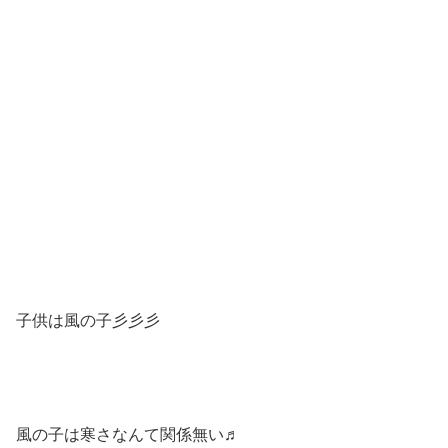
子供は風の子彡彡彡
風の子は寒さなんて関係無い♬