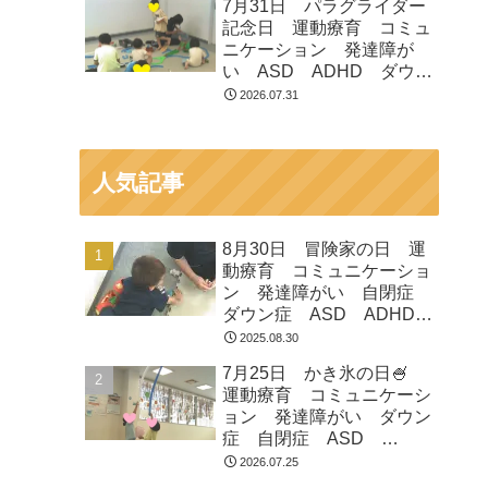
7月31日 パラグライダー
市 つくばみらい市 坂東
記念日 運動療育 コミュ
市 守谷市
ニケーション 発達障が
い ASD ADHD ダウン
症 児童発達支援 放課後
2026.07.31
等デイサービス 常総市
つくばみらい市 坂東市
守谷市
人気記事
8月30日 冒険家の日 運
動療育 コミュニケーショ
ン 発達障がい 自閉症
ダウン症 ASD ADHD
放課後等デイサービス 児
2025.08.30
童発達支援 常総市 つく
7月25日 かき氷の日🍧
ばみらい市 坂東市 守谷
運動療育 コミュニケーシ
市
ョン 発達障がい ダウン
症 自閉症 ASD
ADHD 児童発達支援 放
2026.07.25
課後等デイサービス 常総