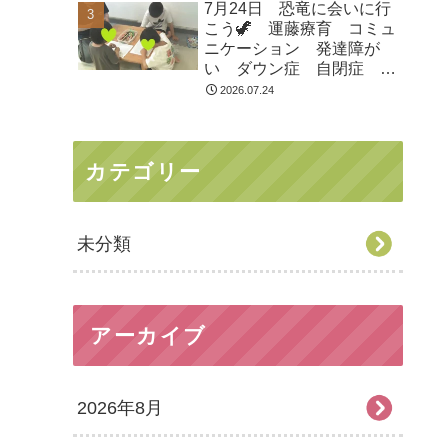
7月24日 恐竜に会いに行
市 つくばみらい市 坂東
こう🦖 運藤療育 コミュ
市 守谷市
ニケーション 発達障が
い ダウン症 自閉症
ASD ADHD 児童発達支
2026.07.24
援 放課後等デイサービ
ス 常総市 つくばみらい
市 坂東市 守谷市
カテゴリー
未分類
アーカイブ
2026年8月