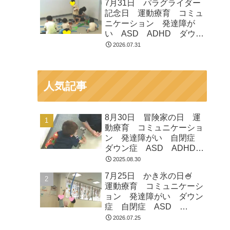
7月31日 パラグライダー
市 つくばみらい市 坂東
記念日 運動療育 コミュ
市 守谷市
ニケーション 発達障が
い ASD ADHD ダウン
症 児童発達支援 放課後
2026.07.31
等デイサービス 常総市
つくばみらい市 坂東市
守谷市
人気記事
8月30日 冒険家の日 運
動療育 コミュニケーショ
ン 発達障がい 自閉症
ダウン症 ASD ADHD
放課後等デイサービス 児
2025.08.30
童発達支援 常総市 つく
7月25日 かき氷の日🍧
ばみらい市 坂東市 守谷
運動療育 コミュニケーシ
市
ョン 発達障がい ダウン
症 自閉症 ASD
ADHD 児童発達支援 放
2026.07.25
課後等デイサービス 常総