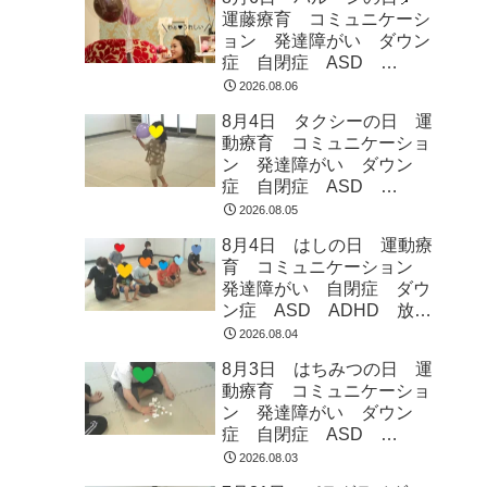
運藤療育 コミュニケーシ
ョン 発達障がい ダウン
症 自閉症 ASD
ADHD 児童発達支援 放
2026.08.06
課後等デイサービス 常総
8月4日 タクシーの日 運
市 つくばみらい市 坂東
動療育 コミュニケーショ
市 守谷市
ン 発達障がい ダウン
症 自閉症 ASD
ADHD 児童発達支援 放
2026.08.05
課後等デイサービス 常総
8月4日 はしの日 運動療
市 つくばみらい市 坂東
育 コミュニケーション
市 守谷市
発達障がい 自閉症 ダウ
ン症 ASD ADHD 放課
後等デイサービス 児童発
2026.08.04
達支援 常総市 つくばみ
8月3日 はちみつの日 運
らい市 坂東市 守谷市
動療育 コミュニケーショ
ン 発達障がい ダウン
症 自閉症 ASD
ADHD 児童発達支援 放
2026.08.03
課後等デイサービス 常総