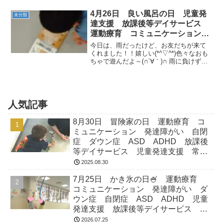
（土）はお休みになりますので、ご確認
のほど、よろしくお願いいたします★さ
4月26日 良い風呂の日 児童発
未分類
て！今日も元気なお友...
達支援 放課後等デイサービス
運動療育 コミュニケーション
常総市 つくばみらい市 坂東
今日は、雨だったけど、お友だちが来て
市 守谷市
くれました！！嬉しい(*^▽^*)色々なおも
ちゃで遊んだよ～(∩´∀｀)∩ 雨に負けずに
今日も運動頑張るぞー＼(゜ロ＼)(／ロ゜)
／ 雨で少し汚れてしまったので、タクシ
ーで銭湯に向かいます！！ 銭湯に着い...
人気記事
8月30日 冒険家の日 運動療育 コ
ミュニケーション 発達障がい 自閉
症 ダウン症 ASD ADHD 放課後
等デイサービス 児童発達支援 常総
市 つくばみらい市 坂東市 守谷市
2025.08.30
7月25日 かき氷の日🍧 運動療育
コミュニケーション 発達障がい ダ
ウン症 自閉症 ASD ADHD 児童
発達支援 放課後等デイサービス 常
総市 つくばみらい市 坂東市 守谷
2026.07.25