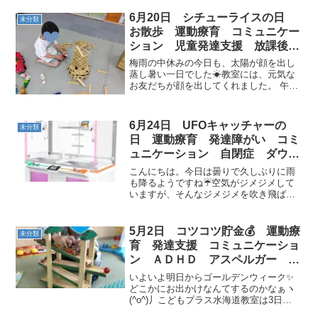
6月20日 シチューライスの日
未分類
お散歩 運動療育 コミュニケー
ション 児童発達支援 放課後等
デイサービス 常総市 つくばみ
梅雨の中休みの今日も、太陽が顔を出し
らい市 坂東市 守谷市
蒸し暑い一日でした☀教室には、元気な
お友だちが顔を出してくれました。 午後
は、少しの時間でしたがお散歩も楽しみ
ました！！ 今日も頑張って運動しましょ
う！！最初は、ストレッチと
6月24日 UFOキャッチャーの
未分類
GOSTOP！！ シチューライ...
日 運動療育 発達障がい コミ
ュニケーション 自閉症 ダウン
症 ASD ADHD 児童発達支
こんにちは。今日は曇りで久しぶりに雨
援 放課後等デイサービス
も降るようですね☔空気がジメジメして
いますが、そんなジメジメを吹き飛ばす
くらい元気に子どもたちが来てくれまし
た⭐今日の運動は元気な子どもたちが大好
きなゲームセンターでのUFOキャッチャ
5月2日 コツコツ貯金💰 運動療
未分類
ーをやりたいと思いま...
育 発達支援 コミュニケーショ
ン ＡＤＨＤ アスペルガー 自
閉症 ダウン症 放課後等デイサ
いよいよ明日からゴールデンウィーク✨
ービス 児童発達支援 常総市
どこかにお出かけなんてするのかなぁヽ
(^o^)丿こどもプラス水海道教室は3日
つくばみらい市 坂東市 守谷市
（金）のみ営業です。4日（土）・6日