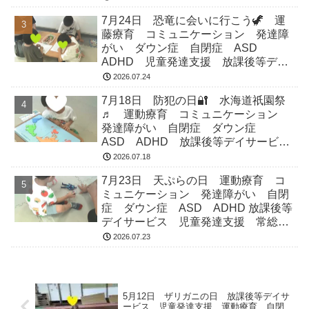
市
7月24日 恐竜に会いに行こう🦖 運
藤療育 コミュニケーション 発達障
がい ダウン症 自閉症 ASD
ADHD 児童発達支援 放課後等デイ
サービス 常総市 つくばみらい市
2026.07.24
坂東市 守谷市
7月18日 防犯の日🔐 水海道祇園祭
♬ 運動療育 コミュニケーション
発達障がい 自閉症 ダウン症
ASD ADHD 放課後等デイサービ
ス 児童発達支援 常総市 つくばみ
2026.07.18
らい市 坂東市 守谷市
7月23日 天ぷらの日 運動療育 コ
ミュニケーション 発達障がい 自閉
症 ダウン症 ASD ADHD 放課後等
デイサービス 児童発達支援 常総
市 つくばみらい市 坂東市 守谷市
2026.07.23
5月12日 ザリガニの日 放課後等デイサ
ービス 児童発達支援 運動療育 自閉