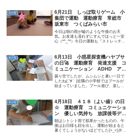
かもしれません…。が！水海道教室のお
友だちは、元気！元気！元気！木曜日の
今日は、教室の内での過ごし方がいつも
6月21日 しっぽ取りゲーム 小
未分類
と少し違って運動の前に...
集団で運動 運動療育 常総市
坂東市 つくばみらい市
今日は朝の雨が嘘のような午後のお天
気。お友達も濡れずにすんでほっと一安
心（*^_^*）今日の運動も『ストレッチ』
から始まります♪ストレッチが苦手なお友
達も今日は頑張りました(^^)v『しっぽ取
りゲーム』１回目と２回目は走って相手
6月13日 小惑星探査機ハヤブサ
未分類
のしっぽを取...
の日🚀 運動療育 発達支援 コ
ミュニケーション ADHD アス
ペルガー 自閉症 ダウン症 放
曇り空でしたが、ムシムシと暑い一日で
課後等デイサービス 児童発達支
したね(;´∀｀)近隣の小学校ではプールが
始まっていました。プール遊び、楽しそ
援 常総市 つくばみらい市 坂
うな声が聞こえてきます♬さて！今日も
東市 守谷市
たくさんのお友達が入室です🎵入室後は
宿題や工作！お友達や職員との遊びな
4月18日 ４１８（よい歯）の日
未分類
ど、やりたいことがた...
☆ 運動療育 コミュニケーショ
ン 優しい気持ち 放課後等デイ
サービス 常総市 つくばみらい
朝はシトシト雨で肌寒かったものの、午
市
後はお日様も顔を出し、運動が始まると
暑くてしょうがないほどでした(>_<)夕方