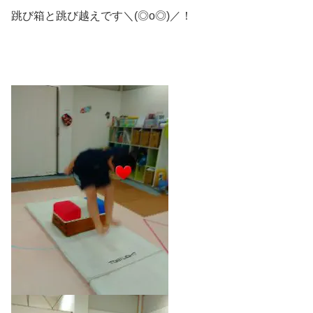
跳び箱と跳び越えです＼(◎o◎)／！