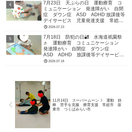
7月23日 天ぷらの日 運動療育 コ
ミュニケーション 発達障がい 自閉
症 ダウン症 ASD ADHD 放課後等
デイサービス 児童発達支援 常総
市 つくばみらい市 坂東市 守谷市
2026.07.23
7月18日 防犯の日🔐 水海道祇園祭
♬ 運動療育 コミュニケーション
発達障がい 自閉症 ダウン症
ASD ADHD 放課後等デイサービ
ス 児童発達支援 常総市 つくばみ
2026.07.18
らい市 坂東市 守谷市
11月14日 スーパームーン☽ 運動 鉄
棒 苦手を克服 療育支援 常総市 坂
東市 つくばみらい市