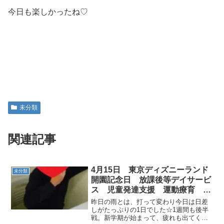
今日も楽しかったね♡
未分類
関連記事
4月15日 東京ディズニーランド
未分類
開園記念日 放課後等デイサービ
ス 児童発達支援 運動療育 見
学・体験随時募集☆ 常総市 つ
昨日の雨とは、打って変わり今日は日差
くばみらい市
しがたっぷりの1日でした☆1週間も後半
戦。新学期が始まって、疲れも出てくる