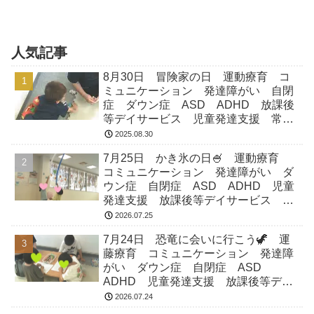
になるとまた寒くなるので、目まぐるし
い季節ですね★さて、今日も元気にこど
もプラス水海道教室に入室のお友達♫た
っぷりの自由時間を...
人気記事
8月30日 冒険家の日 運動療育 コ
ミュニケーション 発達障がい 自閉
症 ダウン症 ASD ADHD 放課後
等デイサービス 児童発達支援 常総
市 つくばみらい市 坂東市 守谷市
2025.08.30
7月25日 かき氷の日🍧 運動療育
コミュニケーション 発達障がい ダ
ウン症 自閉症 ASD ADHD 児童
発達支援 放課後等デイサービス 常
総市 つくばみらい市 坂東市 守谷
2026.07.25
市
7月24日 恐竜に会いに行こう🦖 運
藤療育 コミュニケーション 発達障
がい ダウン症 自閉症 ASD
ADHD 児童発達支援 放課後等デイ
サービス 常総市 つくばみらい市
2026.07.24
坂東市 守谷市