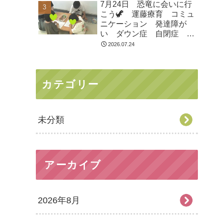
7月24日 恐竜に会いに行
市 つくばみらい市 坂東
こう🦖 運藤療育 コミュ
市 守谷市
ニケーション 発達障が
い ダウン症 自閉症
ASD ADHD 児童発達支
2026.07.24
援 放課後等デイサービ
ス 常総市 つくばみらい
市 坂東市 守谷市
カテゴリー
未分類
アーカイブ
2026年8月