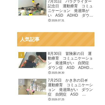
7月31日 パラグライダー
市 つくばみらい市 坂東
記念日 運動療育 コミュ
市 守谷市
ニケーション 発達障が
い ASD ADHD ダウン
症 児童発達支援 放課後
2026.07.31
等デイサービス 常総市
つくばみらい市 坂東市
守谷市
人気記事
8月30日 冒険家の日 運
動療育 コミュニケーショ
ン 発達障がい 自閉症
ダウン症 ASD ADHD
放課後等デイサービス 児
2025.08.30
童発達支援 常総市 つく
7月25日 かき氷の日🍧
ばみらい市 坂東市 守谷
運動療育 コミュニケーシ
市
ョン 発達障がい ダウン
症 自閉症 ASD
ADHD 児童発達支援 放
2026.07.25
課後等デイサービス 常総