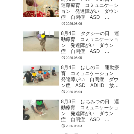
運藤療育 コミュニケーシ
ョン 発達障がい ダウン
症 自閉症 ASD
ADHD 児童発達支援 放
2026.08.06
課後等デイサービス 常総
8月4日 タクシーの日 運
市 つくばみらい市 坂東
動療育 コミュニケーショ
市 守谷市
ン 発達障がい ダウン
症 自閉症 ASD
ADHD 児童発達支援 放
2026.08.05
課後等デイサービス 常総
8月4日 はしの日 運動療
市 つくばみらい市 坂東
育 コミュニケーション
市 守谷市
発達障がい 自閉症 ダウ
ン症 ASD ADHD 放課
後等デイサービス 児童発
2026.08.04
達支援 常総市 つくばみ
8月3日 はちみつの日 運
らい市 坂東市 守谷市
動療育 コミュニケーショ
ン 発達障がい ダウン
症 自閉症 ASD
ADHD 児童発達支援 放
2026.08.03
課後等デイサービス 常総