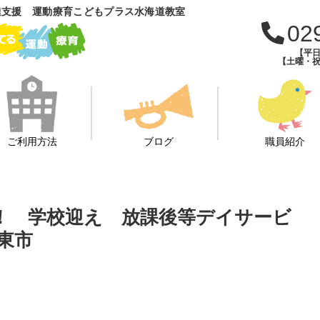
達支援 運動療育こどもプラス水海道教室
02
【平日
【土曜・祝
ご利用方法
ブログ
職員紹介
！！ 学校迎え 放課後等デイサービ
東市