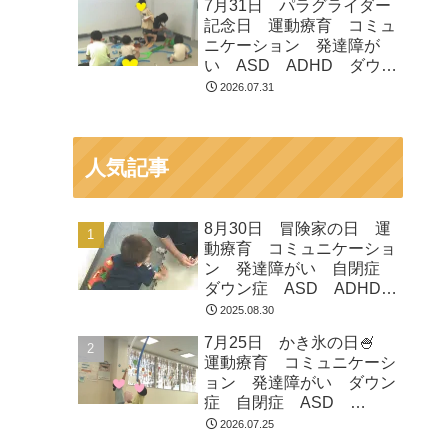
7月31日 パラグライダー
市 つくばみらい市 坂東
記念日 運動療育 コミュ
市 守谷市
ニケーション 発達障が
い ASD ADHD ダウン
症 児童発達支援 放課後
2026.07.31
等デイサービス 常総市
つくばみらい市 坂東市
守谷市
人気記事
8月30日 冒険家の日 運
動療育 コミュニケーショ
ン 発達障がい 自閉症
ダウン症 ASD ADHD
放課後等デイサービス 児
2025.08.30
童発達支援 常総市 つく
7月25日 かき氷の日🍧
ばみらい市 坂東市 守谷
運動療育 コミュニケーシ
市
ョン 発達障がい ダウン
症 自閉症 ASD
ADHD 児童発達支援 放
2026.07.25
課後等デイサービス 常総