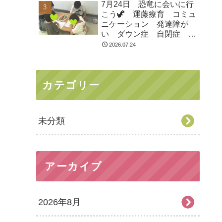
7月24日 恐竜に会いに行
市 つくばみらい市 坂東
こう🦖 運藤療育 コミュ
市 守谷市
ニケーション 発達障が
い ダウン症 自閉症
ASD ADHD 児童発達支
2026.07.24
援 放課後等デイサービ
ス 常総市 つくばみらい
市 坂東市 守谷市
カテゴリー
未分類
アーカイブ
2026年8月