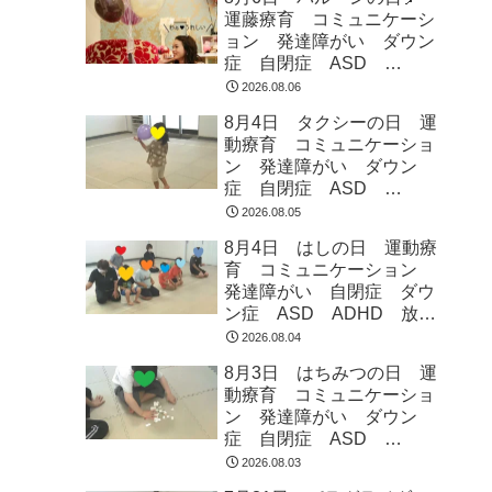
運藤療育 コミュニケーシ
ョン 発達障がい ダウン
症 自閉症 ASD
ADHD 児童発達支援 放
2026.08.06
課後等デイサービス 常総
8月4日 タクシーの日 運
市 つくばみらい市 坂東
動療育 コミュニケーショ
市 守谷市
ン 発達障がい ダウン
症 自閉症 ASD
ADHD 児童発達支援 放
2026.08.05
課後等デイサービス 常総
8月4日 はしの日 運動療
市 つくばみらい市 坂東
育 コミュニケーション
市 守谷市
発達障がい 自閉症 ダウ
ン症 ASD ADHD 放課
後等デイサービス 児童発
2026.08.04
達支援 常総市 つくばみ
8月3日 はちみつの日 運
らい市 坂東市 守谷市
動療育 コミュニケーショ
ン 発達障がい ダウン
症 自閉症 ASD
ADHD 児童発達支援 放
2026.08.03
課後等デイサービス 常総