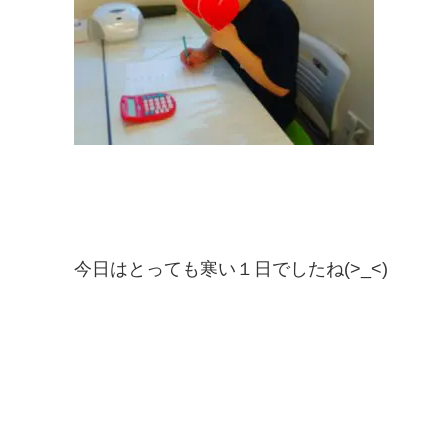
今日はとっても寒い１日でしたね(>_<)