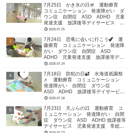
7月25日 かき氷の日🍧 運動療育
コミュニケーション 発達障がい ダ
ウン症 自閉症 ASD ADHD 児童
発達支援 放課後等デイサービス 常
総市 つくばみらい市 坂東市 守谷
2026.07.25
市
7月24日 恐竜に会いに行こう🦖 運
藤療育 コミュニケーション 発達障
がい ダウン症 自閉症 ASD
ADHD 児童発達支援 放課後等デイ
サービス 常総市 つくばみらい市
2026.07.24
坂東市 守谷市
7月18日 防犯の日🔐 水海道祇園祭
♬ 運動療育 コミュニケーション
発達障がい 自閉症 ダウン症
ASD ADHD 放課後等デイサービ
ス 児童発達支援 常総市 つくばみ
2026.07.18
らい市 坂東市 守谷市
7月23日 天ぷらの日 運動療育 コ
ミュニケーション 発達障がい 自閉
症 ダウン症 ASD ADHD 放課後等
デイサービス 児童発達支援 常総
市 つくばみらい市 坂東市 守谷市
2026.07.23