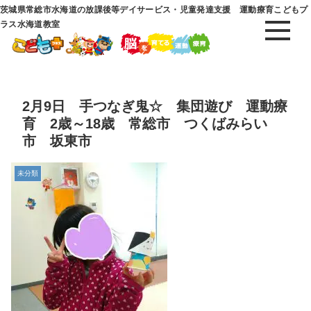
茨城県常総市水海道の放課後等デイサービス・児童発達支援 運動療育こどもプ
ラス水海道教室
2月9日 手つなぎ鬼☆ 集団遊び 運動療
育 2歳～18歳 常総市 つくばみらい
市 坂東市
未分類