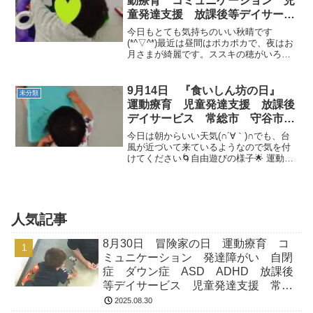
動療育 コミュニケーション 児
童発達支援 放課後等デイサービ
ス 自閉症 ダウン症 ASD
今日もとても気持ちのいい秋晴です
ADHD 常総市 つくばみらい
(*^▽^*)最近は昼間はポカポカで、夜はお
月さまが綺麗です。ススキの穂がいろん
市 守谷市
なところで揺れていて、秋を感じますね
🌜イチョウ並木もどんどんと黄色くなり
始めました。今日も元気に遊びに来てく
9月14日 『食いしん坊の日』
未分類
れました！ ...
運動療育 児童発達支援 放課後
デイサービス 常総市 守谷市
つくばみらい市 坂東市
今日は朝からいい天気(∩´∀｀)∩でも、台
風が近づいて来ているようなので気を付
けてください🌀自由遊びの様子🌟 運動遊
び💪挨拶&GOSTOP 今日の運動のテー
マは『食いしん坊の日！美味しいものを
たくさん食べよう！！』(⋈◍＞◡＜◍)。
✧♡...
人気記事
8月30日 冒険家の日 運動療育 コ
ミュニケーション 発達障がい 自閉
症 ダウン症 ASD ADHD 放課後
等デイサービス 児童発達支援 常総
市 つくばみらい市 坂東市 守谷市
2025.08.30