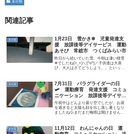
未分類
関連記事
1月23日 雪かき❄ 児童発達支
未分類
援 放課後等デイサービス 運動
あそび 常総市 つくばみらい市
昨日から続いていた雪。今朝は凄い積雪
❄でしたね(>_<)＼(^o^)／子供達は大喜
び、大人はさてどうしよう。。といった
心情だったのではないでしょうか？水海
道教室の職員もいつもであれば車で出勤
するのですが、今日はバスや電車を使っ
7月31日 パラグライダーの日
未分類
て出勤してきま...
🛩 運動療育 発達支援 コミュ
ニケーション 放課後等デイサー
ビス 児童発達 夏休み 常総
午前中はどんより曇り空でしたが、お昼
市 つくばみらい市 坂東市
を過ぎると太陽も顔を出し蒸し暑くなり
ましたね💦まだまだ梅雨は開けません
が、太陽の日差しは夏っぽくなってきま
した🌞夏にふさわしい元気なお友達が今
日も入室です🎵午前は未就学のお友達が
11月12日 わんにゃんの日 運
未分類
来てくれました☆彡大型絵本...