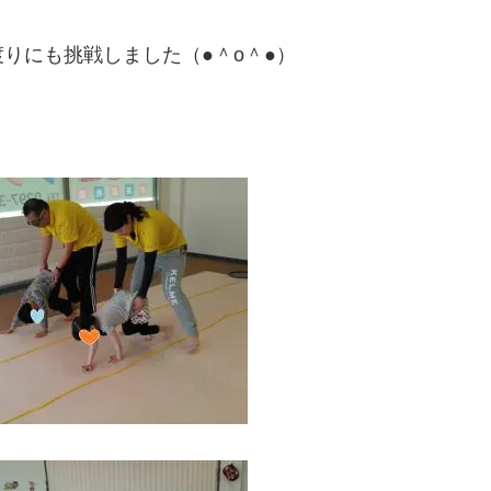
りにも挑戦しました（●＾o＾●）