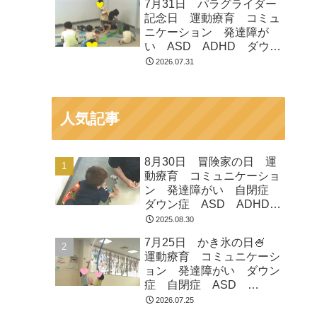
7月31日 パラグライダー
市 つくばみらい市 坂東
記念日 運動療育 コミュ
市 守谷市
ニケーション 発達障が
い ASD ADHD ダウン
症 児童発達支援 放課後
2026.07.31
等デイサービス 常総市
つくばみらい市 坂東市
守谷市
人気記事
8月30日 冒険家の日 運
動療育 コミュニケーショ
ン 発達障がい 自閉症
ダウン症 ASD ADHD
放課後等デイサービス 児
2025.08.30
童発達支援 常総市 つく
7月25日 かき氷の日🍧
ばみらい市 坂東市 守谷
運動療育 コミュニケーシ
市
ョン 発達障がい ダウン
症 自閉症 ASD
ADHD 児童発達支援 放
2026.07.25
課後等デイサービス 常総