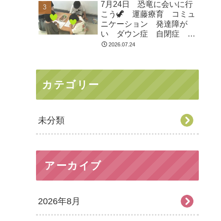
7月24日 恐竜に会いに行
市 つくばみらい市 坂東
こう🦖 運藤療育 コミュ
市 守谷市
ニケーション 発達障が
い ダウン症 自閉症
ASD ADHD 児童発達支
2026.07.24
援 放課後等デイサービ
ス 常総市 つくばみらい
市 坂東市 守谷市
カテゴリー
未分類
アーカイブ
2026年8月