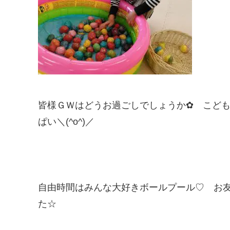
皆様ＧＷはどうお過ごしでしょうか✿ こど
ぱい＼(^o^)／
自由時間はみんな大好きボールプール♡ お
た☆