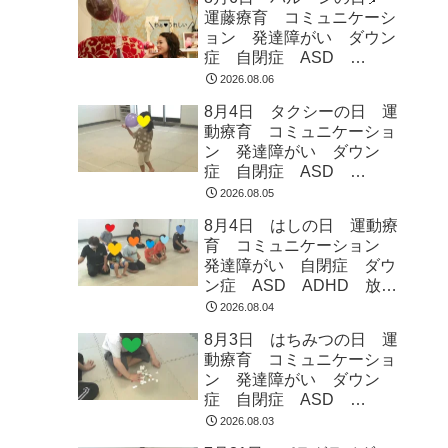
運藤療育 コミュニケーシ
ョン 発達障がい ダウン
症 自閉症 ASD
ADHD 児童発達支援 放
2026.08.06
課後等デイサービス 常総
8月4日 タクシーの日 運
市 つくばみらい市 坂東
動療育 コミュニケーショ
市 守谷市
ン 発達障がい ダウン
症 自閉症 ASD
ADHD 児童発達支援 放
2026.08.05
課後等デイサービス 常総
8月4日 はしの日 運動療
市 つくばみらい市 坂東
育 コミュニケーション
市 守谷市
発達障がい 自閉症 ダウ
ン症 ASD ADHD 放課
後等デイサービス 児童発
2026.08.04
達支援 常総市 つくばみ
8月3日 はちみつの日 運
らい市 坂東市 守谷市
動療育 コミュニケーショ
ン 発達障がい ダウン
症 自閉症 ASD
ADHD 児童発達支援 放
2026.08.03
課後等デイサービス 常総