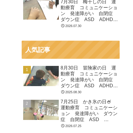
7月30日 梅干しの日 運
つくばみらい市 坂東市
動療育 コミュニケーショ
守谷市
ン 発達障がい 自閉症
ダウン症 ASD ADHD
放課後等デイサービス 児
2026.07.30
童発達支援 常総市 つく
ばみらい市 坂東市 守谷
市
人気記事
8月30日 冒険家の日 運
動療育 コミュニケーショ
ン 発達障がい 自閉症
ダウン症 ASD ADHD
放課後等デイサービス 児
2025.08.30
童発達支援 常総市 つく
7月25日 かき氷の日🍧
ばみらい市 坂東市 守谷
運動療育 コミュニケーシ
市
ョン 発達障がい ダウン
症 自閉症 ASD
ADHD 児童発達支援 放
2026.07.25
課後等デイサービス 常総