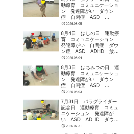
動療育 コミュニケーショ
ン 発達障がい ダウン
症 自閉症 ASD
ADHD 児童発達支援 放
2026.08.05
課後等デイサービス 常総
8月4日 はしの日 運動療
市 つくばみらい市 坂東
育 コミュニケーション
市 守谷市
発達障がい 自閉症 ダウ
ン症 ASD ADHD 放課
後等デイサービス 児童発
2026.08.04
達支援 常総市 つくばみ
8月3日 はちみつの日 運
らい市 坂東市 守谷市
動療育 コミュニケーショ
ン 発達障がい ダウン
症 自閉症 ASD
ADHD 児童発達支援 放
2026.08.03
課後等デイサービス 常総
7月31日 パラグライダー
市 つくばみらい市 坂東
記念日 運動療育 コミュ
市 守谷市
ニケーション 発達障が
い ASD ADHD ダウン
症 児童発達支援 放課後
2026.07.31
等デイサービス 常総市