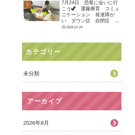
7月24日 恐竜に会いに行
市 つくばみらい市 坂東
こう🦖 運藤療育 コミュ
市 守谷市
ニケーション 発達障が
い ダウン症 自閉症
ASD ADHD 児童発達支
2026.07.24
援 放課後等デイサービ
ス 常総市 つくばみらい
市 坂東市 守谷市
カテゴリー
未分類
アーカイブ
2026年8月