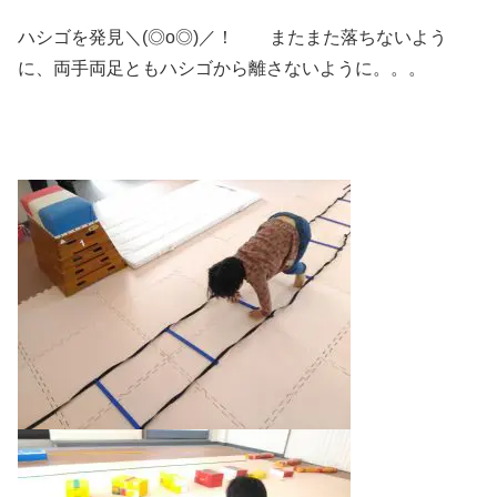
ハシゴを発見＼(◎o◎)／！ またまた落ちないよう
に、両手両足ともハシゴから離さないように。。。