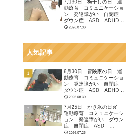
7月30日 梅干しの日 運
つくばみらい市 坂東市
動療育 コミュニケーショ
守谷市
ン 発達障がい 自閉症
ダウン症 ASD ADHD
放課後等デイサービス 児
2026.07.30
童発達支援 常総市 つく
ばみらい市 坂東市 守谷
市
人気記事
8月30日 冒険家の日 運
動療育 コミュニケーショ
ン 発達障がい 自閉症
ダウン症 ASD ADHD
放課後等デイサービス 児
2025.08.30
童発達支援 常総市 つく
7月25日 かき氷の日🍧
ばみらい市 坂東市 守谷
運動療育 コミュニケーシ
市
ョン 発達障がい ダウン
症 自閉症 ASD
ADHD 児童発達支援 放
2026.07.25
課後等デイサービス 常総