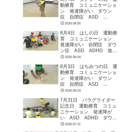
動療育 コミュニケーショ
ン 発達障がい ダウン
症 自閉症 ASD
ADHD 児童発達支援 放
2026.08.05
課後等デイサービス 常総
8月4日 はしの日 運動療
市 つくばみらい市 坂東
育 コミュニケーション
市 守谷市
発達障がい 自閉症 ダウ
ン症 ASD ADHD 放課
後等デイサービス 児童発
2026.08.04
達支援 常総市 つくばみ
8月3日 はちみつの日 運
らい市 坂東市 守谷市
動療育 コミュニケーショ
ン 発達障がい ダウン
症 自閉症 ASD
ADHD 児童発達支援 放
2026.08.03
課後等デイサービス 常総
7月31日 パラグライダー
市 つくばみらい市 坂東
記念日 運動療育 コミュ
市 守谷市
ニケーション 発達障が
い ASD ADHD ダウン
症 児童発達支援 放課後
2026.07.31
等デイサービス 常総市