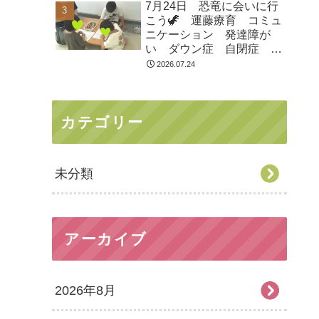
7月24日 恐竜に会いに行
市 つくばみらい市 坂東
こう🦖 運藤療育 コミュ
市 守谷市
ニケーション 発達障が
い ダウン症 自閉症
ASD ADHD 児童発達支
2026.07.24
援 放課後等デイサービ
ス 常総市 つくばみらい
市 坂東市 守谷市
カテゴリー
未分類
アーカイブ
2026年8月