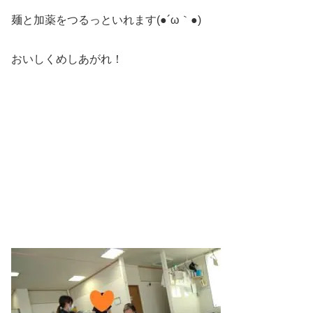
麺と加薬をつるっといれます(●´ω｀●)
おいしくめしあがれ！