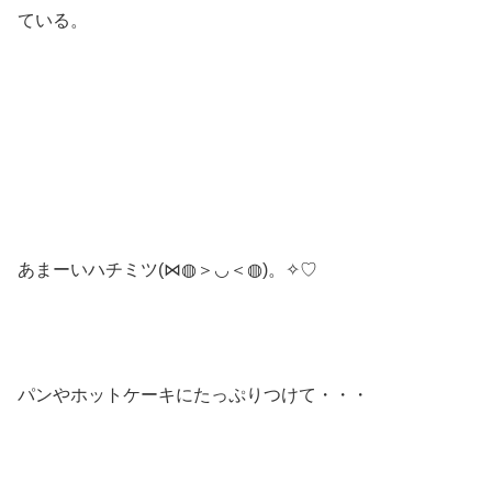
ている。
あまーいハチミツ(⋈◍＞◡＜◍)。✧♡
パンやホットケーキにたっぷりつけて・・・