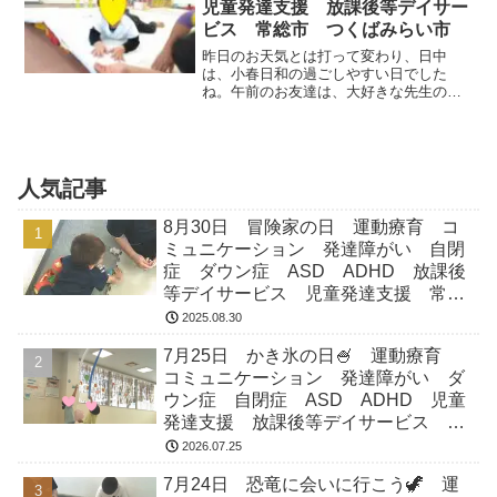
児童発達支援 放課後等デイサー
ビス 常総市 つくばみらい市
昨日のお天気とは打って変わり、日中
は、小春日和の過ごしやすい日でした
ね。午前のお友達は、大好きな先生の姿
が見えずしょんぼり気味。でもサンサン
体操のＣＤが聞こえる中でバランスボー
ルで揺ら揺らするうちに笑顔も出てきま
した。運動あそびはマットの坂...
人気記事
8月30日 冒険家の日 運動療育 コ
ミュニケーション 発達障がい 自閉
症 ダウン症 ASD ADHD 放課後
等デイサービス 児童発達支援 常総
市 つくばみらい市 坂東市 守谷市
2025.08.30
7月25日 かき氷の日🍧 運動療育
コミュニケーション 発達障がい ダ
ウン症 自閉症 ASD ADHD 児童
発達支援 放課後等デイサービス 常
総市 つくばみらい市 坂東市 守谷
2026.07.25
市
7月24日 恐竜に会いに行こう🦖 運