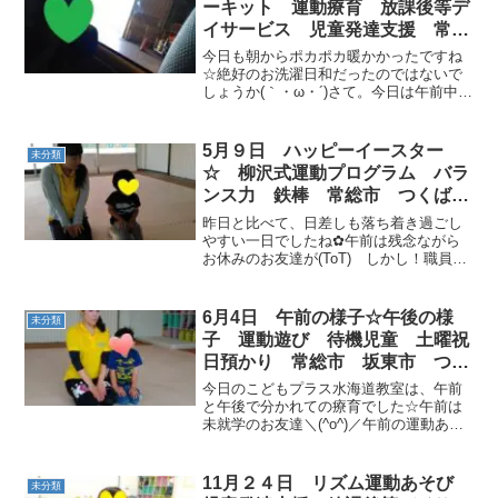
ーキット 運動療育 放課後等デ
イサービス 児童発達支援 常総
市 つくばみらい市
今日も朝からポカポカ暖かかったですね
☆絶好のお洗濯日和だったのではないで
しょうか(｀・ω・´)さて。今日は午前中の
お友だちはこどもプラスでの初めての外
出！！まずは、職員と一緒にごみ処理場
へ。初めて見る自動で開く大きな扉やご
5月９日 ハッピーイースター
未分類
みを捕まえるクレー...
☆ 柳沢式運動プログラム バラ
ンス力 鉄棒 常総市 つくばみ
らい市
昨日と比べて、日差しも落ち着き過ごし
やすい一日でしたね✿午前は残念ながら
お休みのお友達が(ToT) しかし！職員を
独り占めのVIPなお友達でした☆フープダ
ンスも、上手にまねっこ♡サーキット運
動の鉄棒は大のお気に入りです♫ ご挨
6月4日 午前の様子☆午後の様
未分類
拶・おやつの後...
子 運動遊び 待機児童 土曜祝
日預かり 常総市 坂東市 つく
ばみらい市
今日のこどもプラス水海道教室は、午前
と午後で分かれての療育でした☆午前は
未就学のお友達＼(^o^)／午前の運動あそ
びは、ジャングル体験★★★ いろんな動
物に変身して、ジャングルを進みま
す！！ジャングルを抜けるとカッコ良い
11月２４日 リズム運動あそび
未分類
ツバメポーズとおサル...