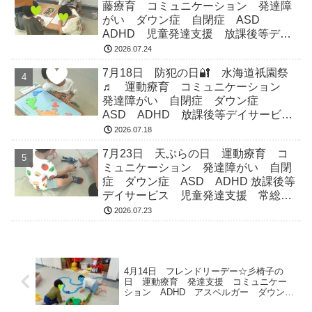
藤療育 コミュニケーション 発達障
がい ダウン症 自閉症 ASD
ADHD 児童発達支援 放課後等デイ
サービス 常総市 つくばみらい市
2026.07.24
坂東市 守谷市
7月18日 防犯の日🔐 水海道祇園祭
♬ 運動療育 コミュニケーション
発達障がい 自閉症 ダウン症
ASD ADHD 放課後等デイサービ
ス 児童発達支援 常総市 つくばみ
2026.07.18
らい市 坂東市 守谷市
7月23日 天ぷらの日 運動療育 コ
ミュニケーション 発達障がい 自閉
症 ダウン症 ASD ADHD 放課後等
デイサービス 児童発達支援 常総
市 つくばみらい市 坂東市 守谷市
2026.07.23
4月14日 フレンドリーデー☆彡椅子の
日 運動療育 発達支援 コミュニケー
ション ADHD アスペルガー ダウン
症 放課後等ﾃﾞｲｻｰﾋﾞｽ 児童発達支援