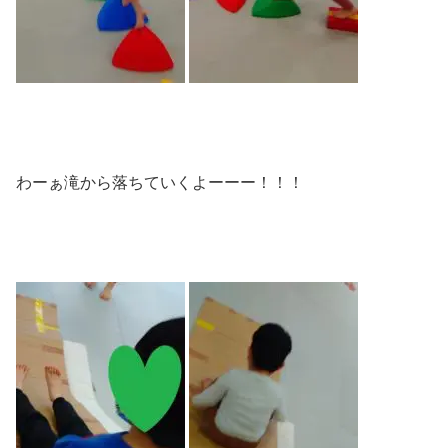
わーぁ滝から落ちていくよーーー！！！