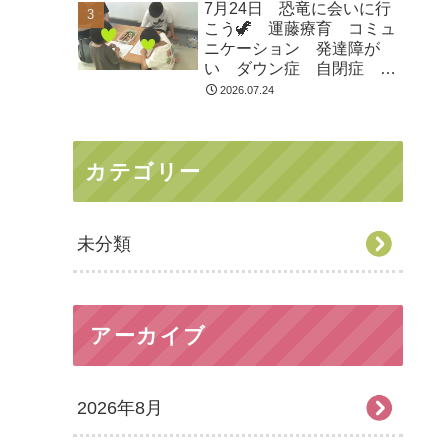
7月24日 恐竜に会いに行
市 つくばみらい市 坂東
こう🦖 運藤療育 コミュ
市 守谷市
ニケーション 発達障が
い ダウン症 自閉症
ASD ADHD 児童発達支
2026.07.24
援 放課後等デイサービ
ス 常総市 つくばみらい
市 坂東市 守谷市
カテゴリー
未分類
アーカイブ
2026年8月