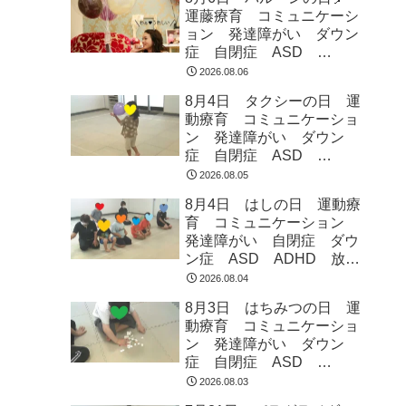
運藤療育 コミュニケーシ
ョン 発達障がい ダウン
症 自閉症 ASD
ADHD 児童発達支援 放
2026.08.06
課後等デイサービス 常総
8月4日 タクシーの日 運
市 つくばみらい市 坂東
動療育 コミュニケーショ
市 守谷市
ン 発達障がい ダウン
症 自閉症 ASD
ADHD 児童発達支援 放
2026.08.05
課後等デイサービス 常総
8月4日 はしの日 運動療
市 つくばみらい市 坂東
育 コミュニケーション
市 守谷市
発達障がい 自閉症 ダウ
ン症 ASD ADHD 放課
後等デイサービス 児童発
2026.08.04
達支援 常総市 つくばみ
8月3日 はちみつの日 運
らい市 坂東市 守谷市
動療育 コミュニケーショ
ン 発達障がい ダウン
症 自閉症 ASD
ADHD 児童発達支援 放
2026.08.03
課後等デイサービス 常総